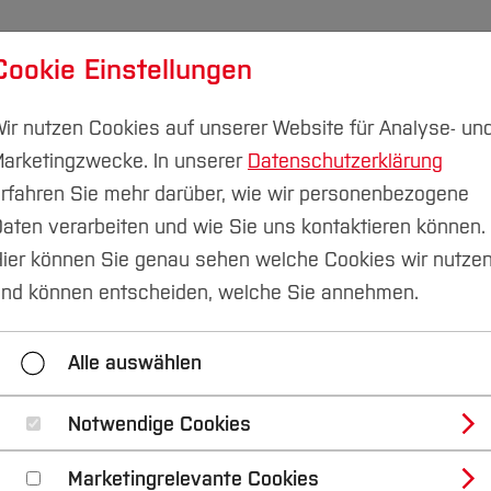
Cookie Einstellungen
udium
Forschung & Transfer
Nachhaltigkeit
I
ir nutzen Cookies auf unserer Website für Analyse- un
arketingzwecke. In unserer
Datenschutzerklärung
rfahren Sie mehr darüber, wie wir personenbezogene
aten verarbeiten und wie Sie uns kontaktieren können.
ier können Sie genau sehen welche Cookies wir nutze
nd können entscheiden, welche Sie annehmen.
Kollegium
Lehrbeauftragte
Alle auswählen
Notwendige Cookies
Holger Reichmann
Marketingrelevante Cookies