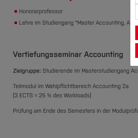
Honorarprofessor
Lehre im Studiengang "Master Accounting, Audit
Vertiefungsseminar Accounting
Zielgruppe:
Studierende im Masterstudiengang Acc
Teilmodul im Wahlpflichtbereich Accounting 2a
(3 ECTS = 25 % des Workloads)
Prüfung am Ende des Semesters in der Modulprüf