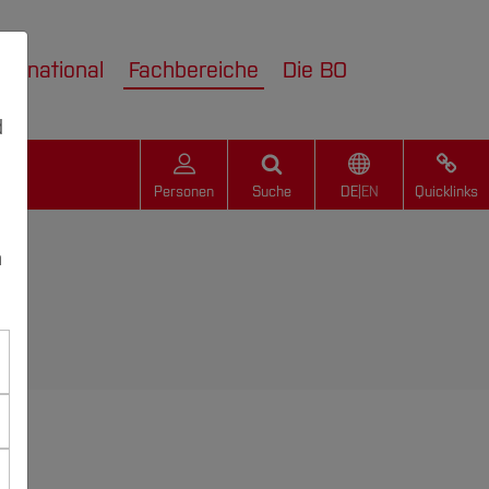
nternational
Fachbereiche
Die BO
d
Personen
Suche
DE
|
EN
Quicklinks
n