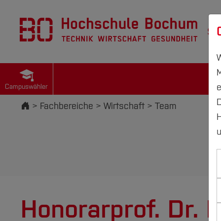
St
W
M
e
Campuswähler
D
Startseite
Fachbereiche
Wirtschaft
Team
H
u
Honorarprof. Dr. 