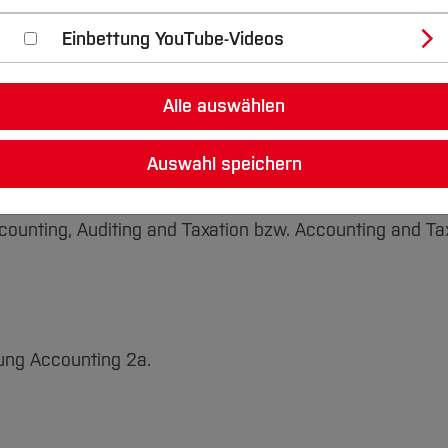
Einbettung YouTube-Videos
ing and Taxation" bzw. "Master Accounting and Taxatio
Alle auswählen
Auswahl speichern
ounting, Auditing and Taxation bzw. Accounting and Tax
ung Accounting 2a.