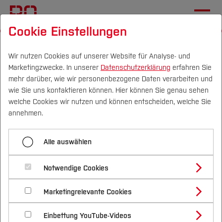
Cookie Einstellungen
Startseite
[...]
Wirtschaft
Team
Lehrbeauftragte
Kolb, Ch.
Wir nutzen Cookies auf unserer Website für Analyse- und
Marketingzwecke. In unserer
Datenschutzerklärung
erfahren Sie
mehr darüber, wie wir personenbezogene Daten verarbeiten und
wie Sie uns kontaktieren können. Hier können Sie genau sehen
Menü aufklappen
Campus
Personen
DE
|
EN
Quicklinks
welche Cookies wir nutzen und können entscheiden, welche Sie
annehmen.
Abstoss, V.
Studium
Christian Kolb
Alle auswählen
Böcker, J.
Studienangebote
Forschung & Transfer
Claus, B.
Notwendige Cookies
Vor dem Studium
Bachelorstudiengänge
Profil
Nachhaltigkeit
Masterstudiengänge
Start-up: Existenzgründung &
Dollereder, P., Dr.
Marketingrelevante Cookies
Im Studium
Bewerben & Einschreiben
Beratung & Förderung
Forschungs- und Transferprofil
Schwerpunkte
Unternehmertum
Nachhaltigkeit studieren
Bewerbungsportal
International
Nach dem Studium
Studienbüros und Prüfungen
Fasel, W.
Einbettung YouTube-Videos
Schwerpunkte (FuT)
Förderinformation und Antragsberatung