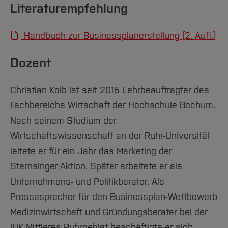
Literaturempfehlung
Unternehmerteam und Personal
nicht erforderlich.
[Inhalt zuklappen]
Realisierungsfahrplan
Handbuch zur Businessplanerstellung (2. Aufl.)
[Inhalt zuklappen]
Chancen und Risiken
Dozent
Finanzplanung und Finanzierung
Christian Kolb ist seit 2015 Lehrbeauftragter des
[Inhalt zuklappen]
Fachbereichs Wirtschaft der Hochschule Bochum.
Nach seinem Studium der
Wirtschaftswissenschaft an der Ruhr-Universität
leitete er für ein Jahr das Marketing der
Sternsinger-Aktion. Später arbeitete er als
Unternehmens- und Politikberater. Als
Pressesprecher für den Businessplan-Wettbewerb
Medizinwirtschaft und Gründungsberater bei der
IHK-Mittleres Ruhrgebiet beschäftigte er sich