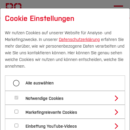
Cookie Einstellungen
Startseite
[...]
Wirtschaft
Team
Lehrbeauftragte
Strotmann, C., Dr.
Wir nutzen Cookies auf unserer Website für Analyse- und
Marketingzwecke. In unserer
Datenschutzerklärung
erfahren Sie
mehr darüber, wie wir personenbezogene Daten verarbeiten und
wie Sie uns kontaktieren können. Hier können Sie genau sehen
Menü aufklappen
Campus
Personen
DE
|
EN
Quicklinks
welche Cookies wir nutzen und können entscheiden, welche Sie
annehmen.
Abstoss, V.
Studium
Dr. Christina Strotmann
Alle auswählen
Böcker, J.
Studienangebote
Forschung & Transfer
Claus, B.
Notwendige Cookies
Vor dem Studium
Bachelorstudiengänge
Profil
Nachhaltigkeit
Masterstudiengänge
Kontakt
Fink, H. J.
Marketingrelevante Cookies
Im Studium
Bewerben & Einschreiben
Beratung & Förderung
Forschungs- und Transferprofil
Schwerpunkte
Nachhaltigkeit studieren
Bewerbungsportal
International
Nach dem Studium
Studienbüros und Prüfungen
Guéguen, G.
Einbettung YouTube-Videos
Schwerpunkte (FuT)
E-Mail schreiben
Förderinformation und Antragsberatung