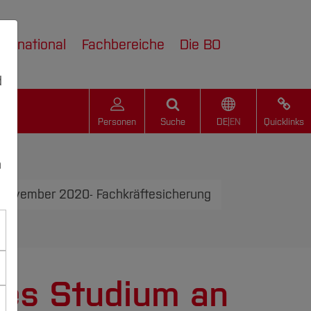
nternational
Fachbereiche
Die BO
d
Personen
Suche
DE
|
EN
Quicklinks
n
. November 2020- Fachkräftesicherung
ives Studium an