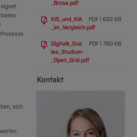
_Brose.pdf
eignet.
 bieten
KIS_und_KIA
PDF
683 KB
r
_im_Vergleich.pdf
e Prozesse
Digitalk_Dua
PDF
780 KB
les_Studium-
_Open_Grid.pdf
Kontakt
eben, sich
tworten