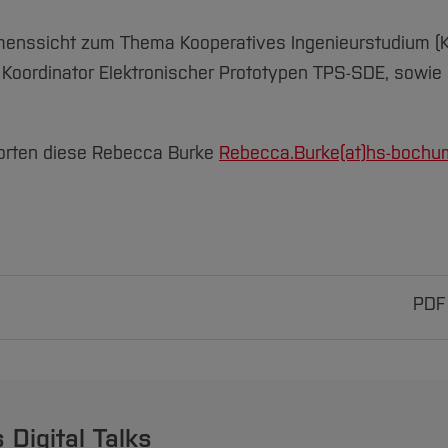
enssicht zum Thema Kooperatives Ingenieurstudium (K
 Koordinator Elektronischer Prototypen TPS-SDE, sowie 
orten diese Rebecca Burke
Rebecca.Burke(at)
hs-bochu
PDF
 Digital Talks