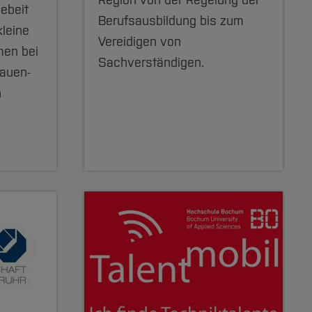
Region von der Regelung der
gebeit
Berufsausbildung bis zum
kleine
Vereidigen von
men bei
Sachverständigen.
rauen-
n