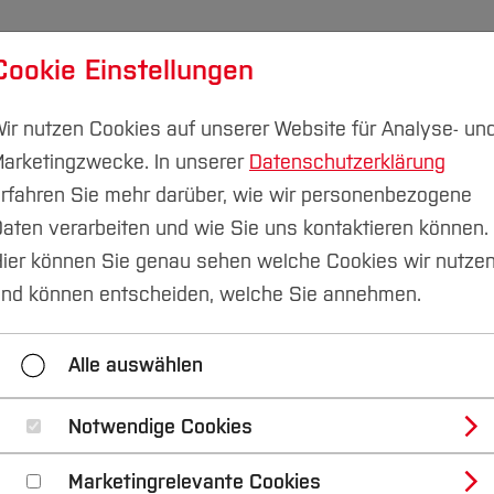
Cookie Einstellungen
udium
Forschung & Transfer
Nachhaltigkeit
I
ir nutzen Cookies auf unserer Website für Analyse- un
arketingzwecke. In unserer
Datenschutzerklärung
rfahren Sie mehr darüber, wie wir personenbezogene
aten verarbeiten und wie Sie uns kontaktieren können.
ration
Digitalk 28. April 2021 - kooperatives Studium
ier können Sie genau sehen welche Cookies wir nutze
nd können entscheiden, welche Sie annehmen.
lk 28. April 2021 - kooperatives Studium
Digitalk 12
Alle auswählen
Notwendige Cookies
pril 2021: Kooperat
Marketingrelevante Cookies