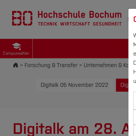
St
W
M
e
Campuswähler
D
Startseite
Forschung & Transfer
Unternehmen & Koope
H
u
Digitalk 05 November 2022
Digita
Digitalk am 28. A