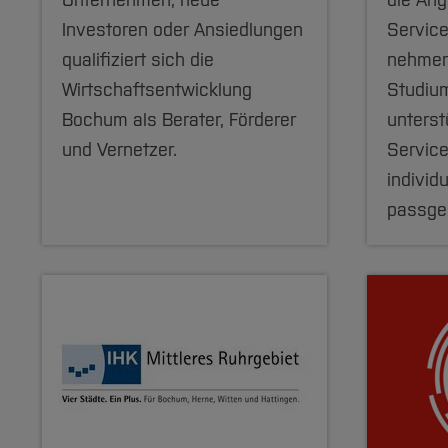
Unternehmen, neue
die Ang
Investoren oder Ansiedlungen
Service
qualifiziert sich die
nehmen
Wirtschaftsentwicklung
Studiu
Bochum als Berater, Förderer
unterst
und Vernetzer.
Service
individ
passge