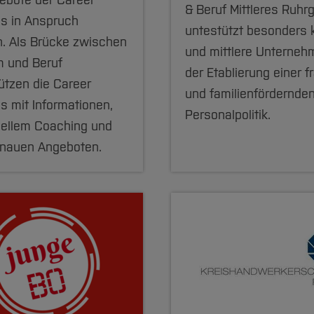
ebote der Career
& Beruf Mittleres Ruhr
s in Anspruch
untestützt besonders 
. Als Brücke zwischen
und mittlere Unterneh
m und Beruf
der Etablierung einer f
ützen die Career
und familienfördernde
s mit Informationen,
Personalpolitik.
uellem Coaching und
nauen Angeboten.