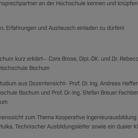
nsprechpartner an der Hochschule kennen und knüpfen
en, Erfahrungen und Austausch einladen zu dürfen!
 kurz erklärt--- Cora Brose, Dipl.-ÖK. und Dr. Rebecc
 Hochschule Bochum
ium aus Dozentensicht-- Prof. Dr. Ing. Andreas Haffer
chule Bochum und Prof. Dr.-Ing. Stefan Breuer Fachbe
hum
enssicht zum Thema Kooperative Ingenieurausbildung 
stulka, Technischer Ausbildungsleiter sowie ein dualer K