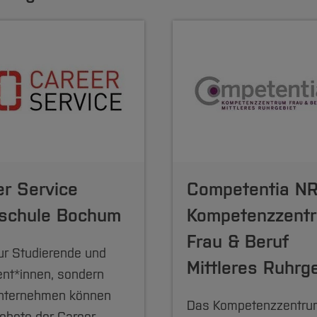
er Service
Competentia NR
schule Bochum
Kompetenzzent
Frau & Beruf
ur Studierende und
Mittleres Ruhrg
nt*innen, sondern
nternehmen können
Das Kompetenzzentru