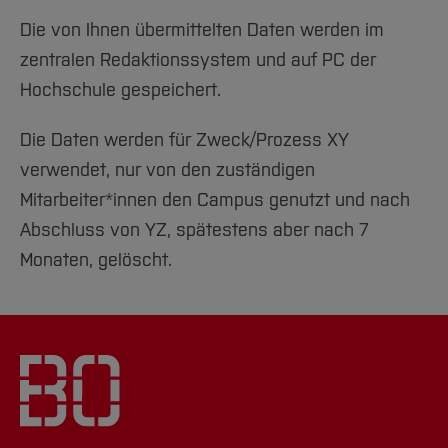
Team und Labore
Amtliche Bekanntmachungen
Studiengänge
Forschung und Projekte
Familiengerechte Hochschule
Aktuelles
Hochschulbibliothek
Die von Ihnen übermittelten Daten werden im
Arbeiten im FB G
Notfall-Infos
Studieninteressierte
International
Gleichstellung
Studium
Hochschulkommunikation
zentralen Redaktionssystem und auf PC der
BO Shop
Team
Diskriminierungsfreie Hochschule
Fachgruppen
International Office
Hochschule gespeichert.
Service
Vertretungen
Forschung und Entwicklung
Medienzentrum
Die Daten werden für Zweck/Prozess XY
Wahlen
International
qed-Stiftung
verwendet, nur von den zuständigen
Team
Zentrale Studienberatung
Mitarbeiter*innen den Campus genutzt und nach
Service
Abschluss von YZ, spätestens aber nach 7
Monaten, gelöscht.