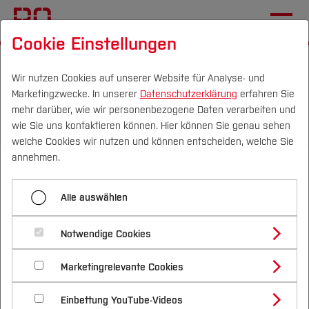
Cookie Einstellungen
Startseite
Double Opt In
Wir nutzen Cookies auf unserer Website für Analyse- und
Marketingzwecke. In unserer
Datenschutzerklärung
erfahren Sie
Menü aufklappen
mehr darüber, wie wir personenbezogene Daten verarbeiten und
wie Sie uns kontaktieren können. Hier können Sie genau sehen
Campus
Personen
DE
|
EN
Quicklinks
welche Cookies wir nutzen und können entscheiden, welche Sie
WEiterbildung
annehmen.
Studium
Double Opt In
Anmeldung jetzt
Alle auswählen
Studienangebote
test
Forschung & Transfer
Notwendige Cookies
Vor dem Studium
Bachelorstudiengänge
Beispielformular Double OptIn
Mehrseitenformular
Profil
Nachhaltigkeit
Masterstudiengänge
Marketingrelevante Cookies
Im Studium
Bewerben & Einschreiben
Mein Formular
Beratung & Förderung
Forschungs- und Transferprofil
Name
Schwerpunkte
Nachhaltigkeit studieren
Bewerbungsportal
International
Nach dem Studium
Studienbüros und Prüfungen
Einbettung YouTube-Videos
Schwerpunkte (FuT)
Förderinformation und Antragsberatung