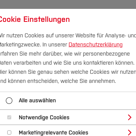
Cookie Einstellungen
udium
Forschung & Transfer
Nachhaltigkeit
I
ir nutzen Cookies auf unserer Website für Analyse- un
arketingzwecke. In unserer
Datenschutzerklärung
rfahren Sie mehr darüber, wie wir personenbezogene
aten verarbeiten und wie Sie uns kontaktieren können.
ier können Sie genau sehen welche Cookies wir nutze
nd können entscheiden, welche Sie annehmen.
st
Mehrseitenformular
Mein Formular
Fo
Alle auswählen
zhalter
Logindaten User übernehmen
Double Op
Notwendige Cookies
Marketingrelevante Cookies