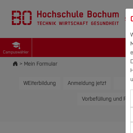
St
W
M
e
Campuswähler
D
Startseite
Mein Formular
H
u
WEiterbildung
Anmeldung jetzt
te
Vorbefüllung und Plat