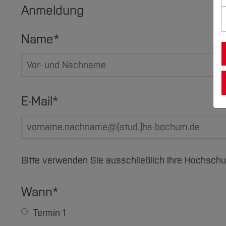
Anmeldung
Name
*
E-Mail
*
Bitte verwenden Sie ausschließlich Ihre Hochsch
Wann
*
Termin 1