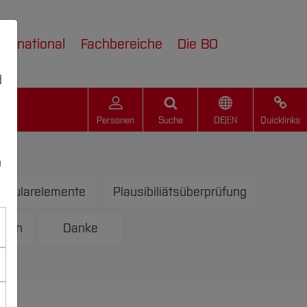
nternational
Fachbereiche
Die BO
d
Personen
Suche
DE
|
EN
Quicklinks
n
rmularelemente
Plausibiliätsüberprüfung
t In
Danke