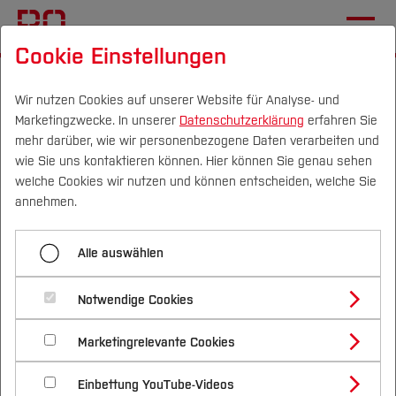
Cookie Einstellungen
Startseite
Anmeldung jetzt
Wir nutzen Cookies auf unserer Website für Analyse- und
Marketingzwecke. In unserer
Datenschutzerklärung
erfahren Sie
Menü aufklappen
mehr darüber, wie wir personenbezogene Daten verarbeiten und
wie Sie uns kontaktieren können. Hier können Sie genau sehen
Campus
Personen
DE
|
EN
Quicklinks
welche Cookies wir nutzen und können entscheiden, welche Sie
WEiterbildung
annehmen.
Studium
Anmeldung zu Event XY
Anmeldung jetzt
Alle auswählen
Studienangebote
test
Forschung & Transfer
Notwendige Cookies
Vor dem Studium
Bachelorstudiengänge
Mehrseitenformular
Hier kann man sich anmelden zu gbanz vielen
Profil
Nachhaltigkeit
Masterstudiengänge
Marketingrelevante Cookies
Im Studium
Bewerben & Einschreiben
Events. Hier kann man sich anmelden zu gbanz
Mein Formular
Beratung & Förderung
Forschungs- und Transferprofil
Schwerpunkte
vielen Events. Hier kann man sich anmelden zu
Nachhaltigkeit studieren
Bewerbungsportal
International
Nach dem Studium
Studienbüros und Prüfungen
Einbettung YouTube-Videos
Schwerpunkte (FuT)
Förderinformation und Antragsberatung