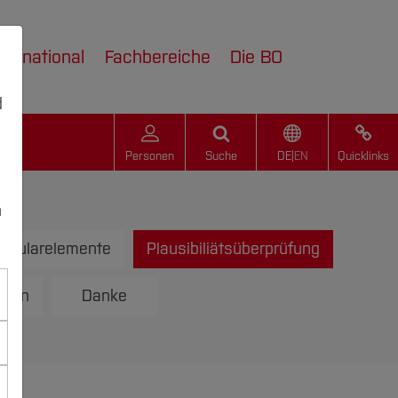
nternational
Fachbereiche
Die BO
d
Personen
Suche
DE
|
EN
Quicklinks
n
rmularelemente
Plausibiliätsüberprüfung
t In
Danke