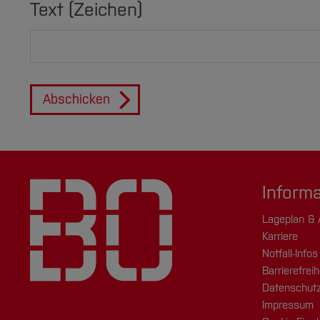
Text (Zeichen)
Abschicken
Inform
Lageplan & 
Karriere
Notfall-Infos
Barrierefreih
Datenschutz
Impressum