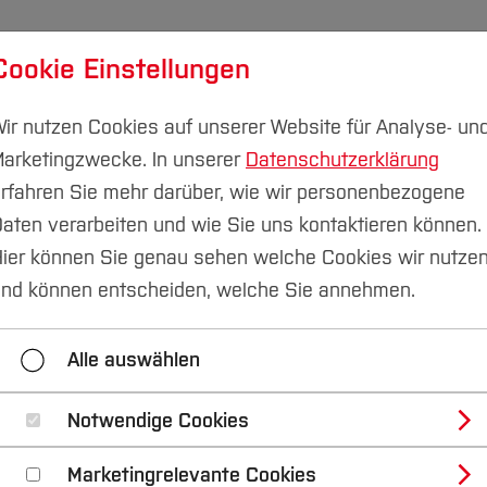
Cookie Einstellungen
udium
Forschung & Transfer
Nachhaltigkeit
I
ir nutzen Cookies auf unserer Website für Analyse- un
arketingzwecke. In unserer
Datenschutzerklärung
rfahren Sie mehr darüber, wie wir personenbezogene
aten verarbeiten und wie Sie uns kontaktieren können.
ier können Sie genau sehen welche Cookies wir nutze
nd können entscheiden, welche Sie annehmen.
st
Mehrseitenformular
Mein Formular
Fo
Alle auswählen
zhalter
Logindaten User übernehmen
Double Op
Notwendige Cookies
Marketingrelevante Cookies