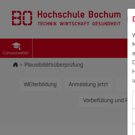
St
W
M
e
Campuswähler
D
Startseite
Plausibiliätsüberprüfung
H
u
WEiterbildung
Anmeldung jetzt
te
Vorbefüllung und Plat