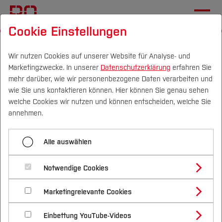
Cookie Einstellungen
Startseite
[...]
Studentische Projekte
SolarCar
Chronik
2004
Wir nutzen Cookies auf unserer Website für Analyse- und
Marketingzwecke. In unserer
Datenschutzerklärung
erfahren Sie
mehr darüber, wie wir personenbezogene Daten verarbeiten und
wie Sie uns kontaktieren können. Hier können Sie genau sehen
Menü aufklappen
Campus
Personen
DE
|
EN
Quicklinks
welche Cookies wir nutzen und können entscheiden, welche Sie
annehmen.
2001
Studium
2004
Alle auswählen
2002
Studienangebote
Forschung & Transfer
2003
Notwendige Cookies
Phaeton
Vor dem Studium
Bachelorstudiengänge
Profil
Nachhaltigkeit
Masterstudiengänge
2004
Marketingrelevante Cookies
Im Studium
Bewerben & Einschreiben
Beratung & Förderung
Forschungs- und Transferprofil
Schwerpunkte
Nachhaltigkeit studieren
Bewerbungsportal
International
Nach dem Studium
Studienbüros und Prüfungen
2005
Einbettung YouTube-Videos
Schwerpunkte (FuT)
Förderinformation und Antragsberatung