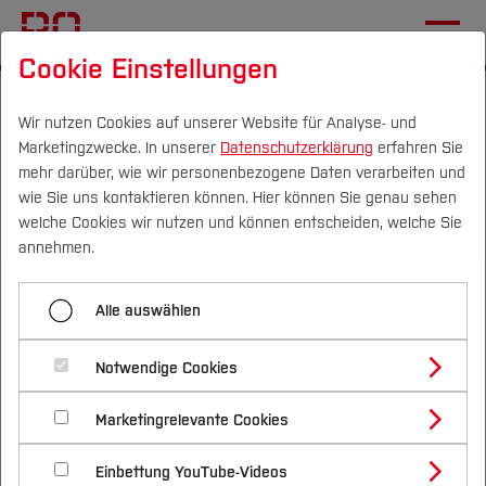
Cookie Einstellungen
Startseite
[...]
Studentische Projekte
SolarCar
Chronik
2007
Wir nutzen Cookies auf unserer Website für Analyse- und
Marketingzwecke. In unserer
Datenschutzerklärung
erfahren Sie
mehr darüber, wie wir personenbezogene Daten verarbeiten und
wie Sie uns kontaktieren können. Hier können Sie genau sehen
Menü aufklappen
Campus
Personen
DE
|
EN
Quicklinks
welche Cookies wir nutzen und können entscheiden, welche Sie
annehmen.
2001
Studium
2007
Alle auswählen
2002
Studienangebote
Forschung & Transfer
2003
Notwendige Cookies
World Solar Challenge
Vor dem Studium
Bachelorstudiengänge
Profil
Nachhaltigkeit
Masterstudiengänge
2004
Marketingrelevante Cookies
Im Studium
Bewerben & Einschreiben
Beratung & Förderung
Forschungs- und Transferprofil
Schwerpunkte
Nachhaltigkeit studieren
Bewerbungsportal
International
Nach dem Studium
Studienbüros und Prüfungen
2005
Einbettung YouTube-Videos
Schwerpunkte (FuT)
Förderinformation und Antragsberatung