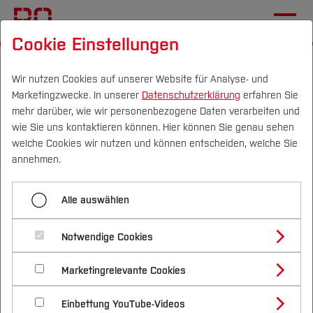
Cookie Einstellungen
Startseite
[...]
Studentische Projekte
SolarCar
Chronik
2006
Wir nutzen Cookies auf unserer Website für Analyse- und
Marketingzwecke. In unserer
Datenschutzerklärung
erfahren Sie
mehr darüber, wie wir personenbezogene Daten verarbeiten und
wie Sie uns kontaktieren können. Hier können Sie genau sehen
Menü aufklappen
Campus
Personen
DE
|
EN
Quicklinks
welche Cookies wir nutzen und können entscheiden, welche Sie
annehmen.
2001
Studium
2006
Alle auswählen
2002
Studienangebote
Forschung & Transfer
2003
Notwendige Cookies
Vor dem Studium
Bachelorstudiengänge
Profil
Nachhaltigkeit
Masterstudiengänge
2004
Marketingrelevante Cookies
Im Studium
Bewerben & Einschreiben
Beratung & Förderung
Forschungs- und Transferprofil
Schwerpunkte
Nachhaltigkeit studieren
Bewerbungsportal
International
Nach dem Studium
Studienbüros und Prüfungen
2005
Einbettung YouTube-Videos
Schwerpunkte (FuT)
Förderinformation und Antragsberatung