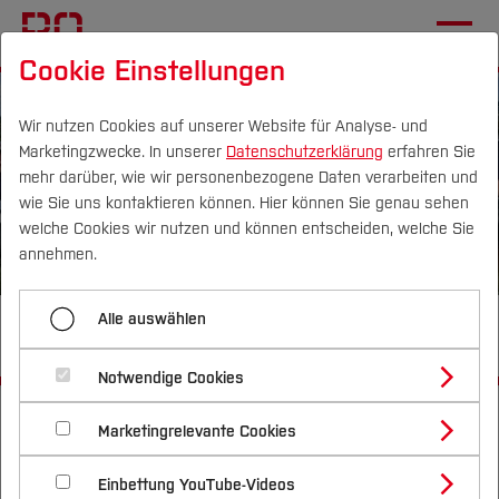
Cookie Einstellungen
Wir nutzen Cookies auf unserer Website für Analyse- und
Marketingzwecke. In unserer
Datenschutzerklärung
erfahren Sie
mehr darüber, wie wir personenbezogene Daten verarbeiten und
wie Sie uns kontaktieren können. Hier können Sie genau sehen
Campus
Personen
DE
|
EN
Quicklinks
welche Cookies wir nutzen und können entscheiden, welche Sie
annehmen.
Studium
Alle auswählen
Betonkanu-Regatta 2024
Studienangebote
Forschung & Transfer
Notwendige Cookies
Vor dem Studium
Bachelorstudiengänge
Startseite
Profil
[...]
Im Studium
Studentische Projekte
Nachhaltigkeit
Masterstudiengänge
Marketingrelevante Cookies
Im Studium
Bewerben & Einschreiben
Historie
2024
Beratung & Förderung
Forschungs- und Transferprofil
Schwerpunkte
Nachhaltigkeit studieren
Bewerbungsportal
International
Nach dem Studium
Studienbüros und Prüfungen
Einbettung YouTube-Videos
Schwerpunkte (FuT)
Förderinformation und Antragsberatung