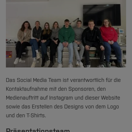
Team und Labore
Amtliche Bekanntmachungen
Studiengänge
Forschung und Projekte
Familiengerechte Hochschule
Aktuelles
Hochschulbibliothek
Arbeiten im FB G
Notfall-Infos
Studieninteressierte
International
Gleichstellung
Studium
Hochschulkommunikation
BO Shop
Team
Diskriminierungsfreie Hochschule
Fachgruppen
International Office
Service
Vertretungen
Forschung und Entwicklung
Medienzentrum
Wahlen
International
qed-Stiftung
Team
Zentrale Studienberatung
Service
Das Social Media Team ist verantwortlich für die
Kontaktaufnahme mit den Sponsoren, den
Medienauftritt auf Instagram und dieser Website
sowie das Erstellen des Designs von dem Logo
und den T-Shirts.
Präsentationsteam