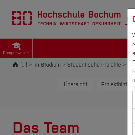
St
W
M
e
Campuswähler
D
Startseite
[...]
Im Studium
Studentische Projekte
Ph
H
u
Übersicht
Projekthinter
Das Team