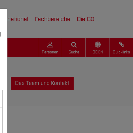
nternational
Fachbereiche
Die BO
d
Personen
Suche
DE
|
EN
Quicklinks
n
nd
Das Team und Kontakt