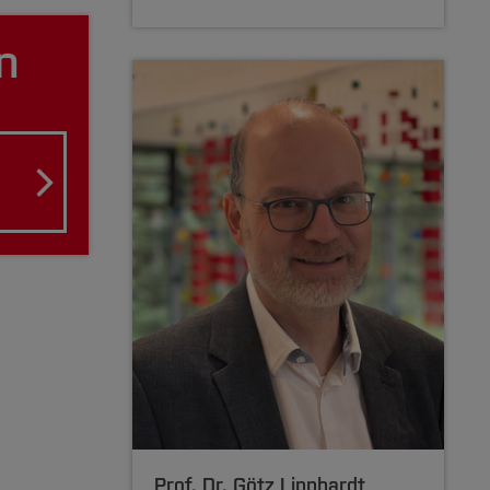
n
-
Prof. Dr.
Götz Lipphardt