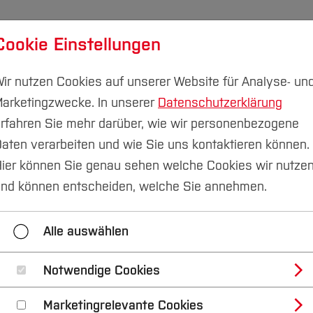
Cookie Einstellungen
udium
Forschung & Transfer
Nachhaltigkeit
I
ir nutzen Cookies auf unserer Website für Analyse- un
arketingzwecke. In unserer
Datenschutzerklärung
rfahren Sie mehr darüber, wie wir personenbezogene
aten verarbeiten und wie Sie uns kontaktieren können.
otovoltaik in Gambia
Das Team und Kontakt
ier können Sie genau sehen welche Cookies wir nutze
nd können entscheiden, welche Sie annehmen.
grund
Unser Partner und Spender
Aktueller Sta
Alle auswählen
Notwendige Cookies
Marketingrelevante Cookies