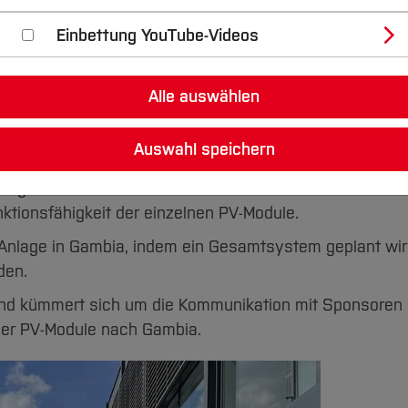
Einbettung YouTube-Videos
issenschaftlichen Mitarbeitenden und Professoren. Un
Alle auswählen
eurwesen und Elektrotechnik.
Auswahl speichern
inigen der Module. Sie definieren und bauen einen Test
ktionsfähigkeit der einzelnen PV-Module.
V-Anlage in Gambia, indem ein Gesamtsystem geplant wir
den.
tt und kümmert sich um die Kommunikation mit Sponsore
der PV-Module nach Gambia.