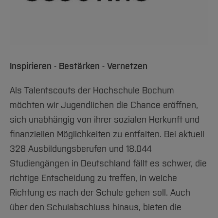
Team und Labore
Amtliche Bekanntmachungen
Studiengänge
Forschung und Projekte
Familiengerechte Hochschule
Aktuelles
Hochschulbibliothek
Arbeiten im FB G
Notfall-Infos
Studieninteressierte
International
Gleichstellung
Studium
Hochschulkommunikation
BO Shop
Team
Diskriminierungsfreie Hochschule
Fachgruppen
International Office
Service
Vertretungen
Forschung und Entwicklung
Medienzentrum
Inspirieren - Bestärken - Vernetzen
Wahlen
International
qed-Stiftung
Team
Als Talentscouts der Hochschule Bochum
Zentrale Studienberatung
möchten wir Jugendlichen die Chance eröffnen,
Service
sich unabhängig von ihrer sozialen Herkunft und
finanziellen Möglichkeiten zu entfalten. Bei aktuell
328 Ausbildungsberufen und 18.044
Studiengängen in Deutschland fällt es schwer, die
richtige Entscheidung zu treffen, in welche
Richtung es nach der Schule gehen soll. Auch
über den Schulabschluss hinaus, bieten die