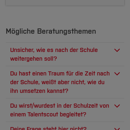
Mögliche Beratungsthemen
Unsicher, wie es nach der Schule
weitergehen soll?
Du bist unsicher, wie es nach der Schule
Du hast einen Traum für die Zeit nach
weitergehen soll? Du weißt nicht genau,
der Schule, weißt aber nicht, wie du
welche Optionen es überhaupt gibt oder bist
ihn umsetzen kannst?
von der Vielfalt der Angebote erschlagen?
Du fragst Dich, ob dein Traum überhaupt
Gap-Year? Ausbildung? (Duales) Studium? Die
Du wirst/wurdest in der Schulzeit von
realistisch ist? Ein Medizinstudium ohne 1,0er
Talentscouts begleiten dich langfristig bei
einem Talentscout begleitet?
Abitur? Die Pferde-Range in Kanada ohne
deinen Bildungsentscheidungen und
Neben den monatlichen Beratungen an Deiner
Geld? Die anspruchsvolle Pilotenausbildung?
Deine Frage steht hier nicht?