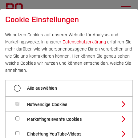
Cookie Einstellungen
Startseite
Die BO
Wichtige Einrichtungen
Zentrale Studienberatung
Talentscouting
Wir nutzen Cookies auf unserer Website für Analyse- und
Marketingzwecke. In unserer
Datenschutzerklärung
erfahren Sie
mehr darüber, wie wir personenbezogene Daten verarbeiten und
wie Sie uns kontaktieren können. Hier können Sie genau sehen
Menü aufklappen
Campus
Personen
DE
|
EN
Quicklinks
welche Cookies wir nutzen und können entscheiden, welche Sie
annehmen.
Home
Studium
Unsere Angebote im
Alle auswählen
Vor dem Studium
Studienangebote
Forschung & Transfer
Talentscouting
Talentscouting
Notwendige Cookies
Vor dem Studium
Bachelorstudiengänge
Profil
Nachhaltigkeit
Masterstudiengänge
Im Studium
Unsere Angebote
Marketingrelevante Cookies
Im Studium
Bewerben & Einschreiben
Beratung & Förderung
Forschungs- und Transferprofil
Schwerpunkte
Nachhaltigkeit studieren
Bewerbungsportal
International
Nach dem Studium
Studienbüros und Prüfungen
Psychosoziale Beratung
Mögliche Beratungsthemen
Einbettung YouTube-Videos
Schwerpunkte (FuT)
Förderinformation und Antragsberatung