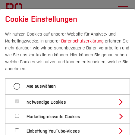
Cookie Einstellungen
Startseite
Die BO
Wichtige Einrichtungen
Zentrale Studienberatung
Wir nutzen Cookies auf unserer Website für Analyse- und
Marketingzwecke. In unserer
Datenschutzerklärung
erfahren Sie
mehr darüber, wie wir personenbezogene Daten verarbeiten und
Bewerbung für das
wie Sie uns kontaktieren können. Hier können Sie genau sehen
Studium
Campus
Personen
DE
|
EN
Quicklinks
welche Cookies wir nutzen und können entscheiden, welche Sie
annehmen.
Studium
Art:
Vortrag und offene Fragerunde
Alle auswählen
Studienangebote
Interessant für:
Schüler*innen der Oberstufe,
Forschung & Transfer
Notwendige Cookies
Studieninteressierte in der Bewerbungsphase für
Vor dem Studium
Bachelorstudiengänge
Profil
Nachhaltigkeit
einen Studienplatz
Masterstudiengänge
Marketingrelevante Cookies
Im Studium
Bewerben & Einschreiben
Beratung & Förderung
Forschungs- und Transferprofil
Schwerpunkte
Ziel:
Ich erfahre, was ich alles bei der Bewerbung
Nachhaltigkeit studieren
Bewerbungsportal
International
Nach dem Studium
Studienbüros und Prüfungen
Einbettung YouTube-Videos
Schwerpunkte (FuT)
Förderinformation und Antragsberatung