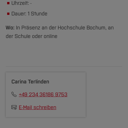
Team und Labore
Amtliche Bekanntmachungen
Studiengänge
Uhrzeit: -
Forschung und Projekte
Familiengerechte Hochschule
Aktuelles
Hochschulbibliothek
Arbeiten im FB G
Notfall-Infos
Studieninteressierte
International
Gleichstellung
Dauer: 1 Stunde
Studium
Hochschulkommunikation
BO Shop
Team
Diskriminierungsfreie Hochschule
Fachgruppen
International Office
Wo:
In Präsenz an der Hochschule Bochum, an
Service
Vertretungen
Forschung und Entwicklung
Medienzentrum
der Schule oder online
Wahlen
International
qed-Stiftung
Team
Zentrale Studienberatung
Service
Carina Terlinden
+49 234 36186 9753
E-Mail schreiben