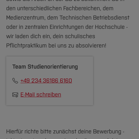
Team und Labore
Amtliche Bekanntmachungen
Studiengänge
Forschung und Projekte
Familiengerechte Hochschule
Aktuelles
Hochschulbibliothek
den unterschiedlichen Fachbereichen, dem
Arbeiten im FB G
Notfall-Infos
Studieninteressierte
International
Gleichstellung
Studium
Hochschulkommunikation
Medienzentrum, dem Technischen Betriebsdienst
BO Shop
Team
Diskriminierungsfreie Hochschule
Fachgruppen
International Office
oder in zentralen Einrichtungen der Hochschule -
Service
Vertretungen
Forschung und Entwicklung
wir laden dich ein, dein schulisches
Medienzentrum
Pflichtpraktikum bei uns zu absolvieren!
Wahlen
International
qed-Stiftung
Team
Zentrale Studienberatung
Team Studienorientierung
Service
+49 234 36186 6160
E-Mail schreiben
Hierfür richte bitte zunächst deine Bewerbung -