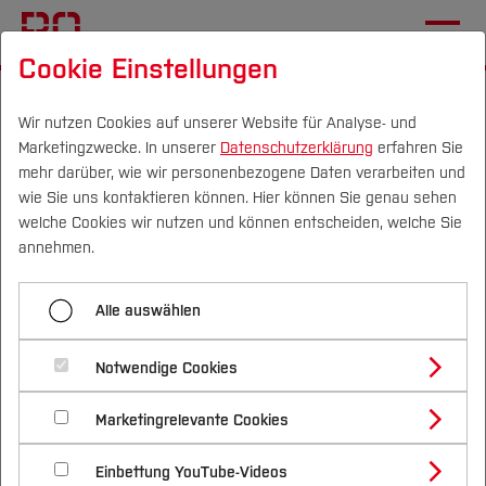
Cookie Einstellungen
Startseite
[...]
Zentrale Studienberatung
Vor dem Studium
Wir nutzen Cookies auf unserer Website für Analyse- und
Marketingzwecke. In unserer
Datenschutzerklärung
erfahren Sie
Schnupperangebote an der BO
mehr darüber, wie wir personenbezogene Daten verarbeiten und
Schüler*innenpraktikum
wie Sie uns kontaktieren können. Hier können Sie genau sehen
Campus
Personen
DE
|
EN
Quicklinks
welche Cookies wir nutzen und können entscheiden, welche Sie
annehmen.
Menü aufklappen
Studium
Alle auswählen
Schüler*innenpraktikum
Studienangebote
Forschung & Transfer
Schüler*innenpraktikum
Notwendige Cookies
BOtschafter
Vor dem Studium
Bachelorstudiengänge
Profil
Nachhaltigkeit
Masterstudiengänge
Marketingrelevante Cookies
Im Studium
Bewerben & Einschreiben
Schnuppervorlesungsverzeichnis
Beratung & Förderung
Forschungs- und Transferprofil
Schwerpunkte
Nachhaltigkeit studieren
Bewerbungsportal
International
Nach dem Studium
Studienbüros und Prüfungen
Einbettung YouTube-Videos
Schwerpunkte (FuT)
Förderinformation und Antragsberatung