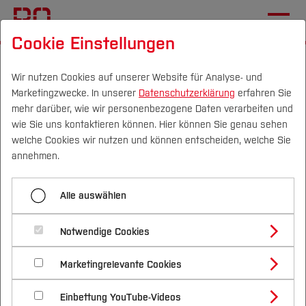
Cookie Einstellungen
Startseite
Die BO
Wichtige Einrichtungen
Hochschulbibliothek
Lehre & Forschung
Wir nutzen Cookies auf unserer Website für Analyse- und
Marketingzwecke. In unserer
Datenschutzerklärung
erfahren Sie
mehr darüber, wie wir personenbezogene Daten verarbeiten und
wie Sie uns kontaktieren können. Hier können Sie genau sehen
Menü aufklappen
Campus
Personen
DE
|
EN
Quicklinks
welche Cookies wir nutzen und können entscheiden, welche Sie
annehmen.
Startseite BIB
Studium
Lehre & Forschung
Alle auswählen
Aktuelles
Studienangebote
Forschung & Transfer
Suchen & Finden
Notwendige Cookies
Bei Lehre und Foschung an der BO unterstützen
Vor dem Studium
Bachelorstudiengänge
Profil
Nachhaltigkeit
wir Sie.
Masterstudiengänge
Schulung & Beratung
Marketingrelevante Cookies
Im Studium
Bewerben & Einschreiben
Beratung & Förderung
Forschungs- und Transferprofil
Schwerpunkte
Nachhaltigkeit studieren
Bewerbungsportal
International
Nach dem Studium
Studienbüros und Prüfungen
Ausleihe & Fernleihe
Einbettung YouTube-Videos
Schwerpunkte (FuT)
Förderinformation und Antragsberatung