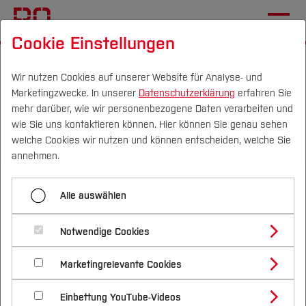
Cookie Einstellungen
Startseite
[...]
Einrichtungen (FuT)
BIM Institut
Forschung
3DLight OnSite
Wir nutzen Cookies auf unserer Website für Analyse- und
Marketingzwecke. In unserer
Datenschutzerklärung
erfahren Sie
mehr darüber, wie wir personenbezogene Daten verarbeiten und
wie Sie uns kontaktieren können. Hier können Sie genau sehen
Menü aufklappen
Campus
Personen
DE
|
EN
Quicklinks
welche Cookies wir nutzen und können entscheiden, welche Sie
annehmen.
THALESruhr
Studium
Alle auswählen
3DLight OnSite
Studienangebote
Forschung & Transfer
Projekt 3DLight_OnSite
BIM.Ruhr
Notwendige Cookies
Vor dem Studium
Bachelorstudiengänge
Profil
Nachhaltigkeit
Masterstudiengänge
CO2-reduzierte Leichtbauweise
Marketingrelevante Cookies
Im Studium
Bewerben & Einschreiben
Beratung & Förderung
Forschungs- und Transferprofil
Schwerpunkte
Nachhaltigkeit studieren
Bewerbungsportal
durch den 3D-Druck von
International
Nach dem Studium
Studienbüros und Prüfungen
Einbettung YouTube-Videos
Schwerpunkte (FuT)
Förderinformation und Antragsberatung