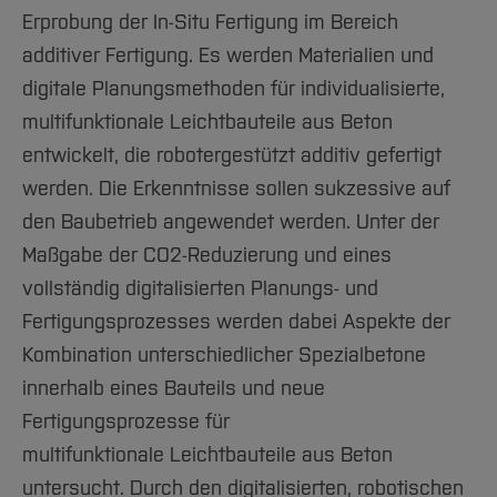
Team und Labore
Amtliche Bekanntmachungen
Studiengänge
Forschung und Projekte
Familiengerechte Hochschule
Aktuelles
Hochschulbibliothek
Erprobung der In-Situ Fertigung im Bereich
Arbeiten im FB G
Notfall-Infos
Studieninteressierte
International
Gleichstellung
Studium
additiver Fertigung. Es werden Materialien und
Hochschulkommunikation
BO Shop
Team
digitale Planungsmethoden für individualisierte,
Diskriminierungsfreie Hochschule
Fachgruppen
International Office
multifunktionale Leichtbauteile aus Beton
Service
Vertretungen
Forschung und Entwicklung
Medienzentrum
entwickelt, die robotergestützt additiv gefertigt
Wahlen
International
qed-Stiftung
werden. Die Erkenntnisse sollen sukzessive auf
Team
Zentrale Studienberatung
den Baubetrieb angewendet werden. Unter der
Service
Maßgabe der CO2-Reduzierung und eines
vollständig digitalisierten Planungs- und
Fertigungsprozesses werden dabei Aspekte der
Kombination unterschiedlicher Spezialbetone
innerhalb eines Bauteils und neue
Fertigungsprozesse für
multifunktionale Leichtbauteile aus Beton
untersucht. Durch den digitalisierten, robotischen