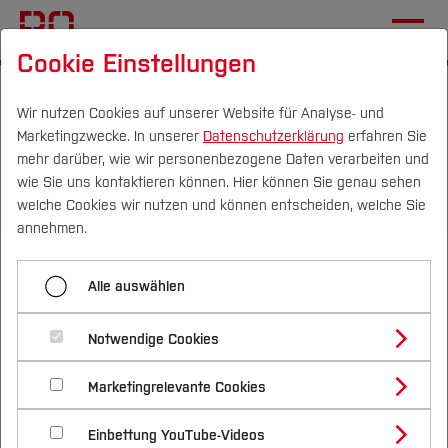
Cookie Einstellungen
Startseite
[...]
Profil
Einrichtungen (FuT)
BO Smart Factory
Forschung und Transfer
Wir nutzen Cookies auf unserer Website für Analyse- und
Marketingzwecke. In unserer
Datenschutzerklärung
erfahren Sie
mehr darüber, wie wir personenbezogene Daten verarbeiten und
wie Sie uns kontaktieren können. Hier können Sie genau sehen
Menü aufklappen
Campus
Personen
DE
|
EN
Quicklinks
welche Cookies wir nutzen und können entscheiden, welche Sie
annehmen.
Startseite
Studium
Forschung und Transfer
Alle auswählen
Team
Studienangebote
Forschung & Transfer
Forschung und Transfer
Notwendige Cookies
Eines unserer Ziele ist der Aufbau und die Pflege
Vor dem Studium
Bachelorstudiengänge
Profil
Nachhaltigkeit
eines anwendungsorientierten, transdisziplinären
Masterstudiengänge
Unser Angebot
Marketingrelevante Cookies
Im Studium
Bewerben & Einschreiben
Beratung & Förderung
Forschungs- und Transferprofil
und regionalen Forschungsclusters zur Planung
Schwerpunkte
Nachhaltigkeit studieren
Bewerbungsportal
International
Nach dem Studium
Studienbüros und Prüfungen
Ressourcen
Einbettung YouTube-Videos
und Durchführung von Forschungs- und
Schwerpunkte (FuT)
Förderinformation und Antragsberatung