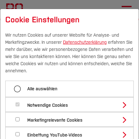
Cookie Einstellungen
Startseite
Die BO
Wichtige Einrichtungen
Campus IT
Gesundheitscampus
Wir nutzen Cookies auf unserer Website für Analyse- und
Marketingzwecke. In unserer
Datenschutzerklärung
erfahren Sie
mehr darüber, wie wir personenbezogene Daten verarbeiten und
wie Sie uns kontaktieren können. Hier können Sie genau sehen
Menü aufklappen
Campus
Personen
DE
|
EN
Quicklinks
welche Cookies wir nutzen und können entscheiden, welche Sie
annehmen.
Startseite
Studium
IT-Dienste für Studierende
Alle auswählen
MFA-InfoPage
Studienangebote
Forschung & Transfer
am Gesundheitscampus
Anleitungen
Notwendige Cookies
Vor dem Studium
Bachelorstudiengänge
Profil
Nachhaltigkeit
Masterstudiengänge
Materialien
Marketingrelevante Cookies
Im Studium
Bewerben & Einschreiben
Beratung & Förderung
Forschungs- und Transferprofil
Schwerpunkte
Zwei Hochschul-Accounts – zwei
Nachhaltigkeit studieren
Bewerbungsportal
International
Nach dem Studium
Studienbüros und Prüfungen
Gesundheitscampus
Einbettung YouTube-Videos
Schwerpunkte (FuT)
Förderinformation und Antragsberatung