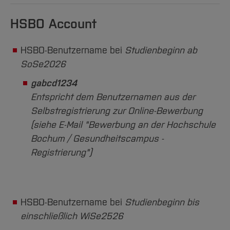
Team und Labore
Amtliche Bekanntmachungen
Studiengänge
Forschung und Projekte
Familiengerechte Hochschule
Aktuelles
Hochschulbibliothek
Arbeiten im FB G
HSBO Account
Notfall-Infos
Studieninteressierte
International
Gleichstellung
Studium
Hochschulkommunikation
BO Shop
Team
Diskriminierungsfreie Hochschule
Fachgruppen
International Office
HSBO-Benutzername bei
Studienbeginn ab
Service
Vertretungen
Forschung und Entwicklung
Medienzentrum
SoSe2026
Wahlen
International
qed-Stiftung
gabcd1234
Team
Zentrale Studienberatung
Entspricht dem Benutzernamen aus der
Selbstregistrierung zur Online-Bewerbung
Service
(siehe E-Mail "Bewerbung an der Hochschule
Bochum / Gesundheitscampus -
Registrierung")
HSBO-Benutzername bei
Studienbeginn bis
einschließlich WiSe2526