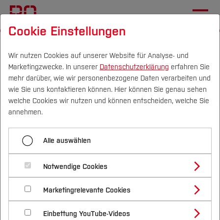
Cookie Einstellungen
Startseite
Terminkalender am CVH
Wir nutzen Cookies auf unserer Website für Analyse- und
Marketingzwecke. In unserer
Datenschutzerklärung
erfahren Sie
Menü aufklappen
mehr darüber, wie wir personenbezogene Daten verarbeiten und
wie Sie uns kontaktieren können. Hier können Sie genau sehen
Campus
Personen
DE
|
EN
Quicklinks
welche Cookies wir nutzen und können entscheiden, welche Sie
NVIDIA-Workshop
annehmen.
Studium
Begrüßungstag der
Terminkalender
Alle auswählen
Erstsemester-Bachelor am
Studienangebote
Hochschul-Neuigkeiten
Forschung & Transfer
CVH
Notwendige Cookies
Vor dem Studium
Bachelorstudiengänge
Profil
Nachhaltigkeit
Masterstudiengänge
Marketingrelevante Cookies
Im Studium
Bewerben & Einschreiben
01.10.2026, 09:00 Uhr - 17:00 Uhr
Campus V/H
Beratung & Förderung
Forschungs- und Transferprofil
Schwerpunkte
Termin speichern (.ics)
Nachhaltigkeit studieren
Bewerbungsportal
International
Nach dem Studium
Studienbüros und Prüfungen
Einbettung YouTube-Videos
Schwerpunkte (FuT)
Förderinformation und Antragsberatung