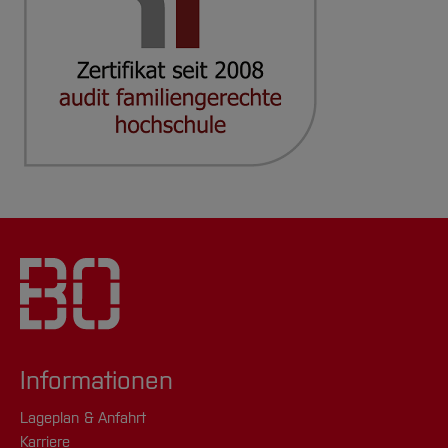
zuständig:
Koordination und Monitoring des gesamten
BGM-Prozesses
Verbindungsglied zwischen Lenkungskreis
und AG Gesundheit
Planung, Organisation und Begleitung von
Maßnahmen
Regelmäßige Überprüfung der Zielsetzung,
der Methoden und der Instrumente zur
Zielerreichung, sowie Überprüfung der
Zielerreichung
Informationen
Koordination und Steuerung von
Teilaufgaben
Lageplan & Anfahrt
Karriere