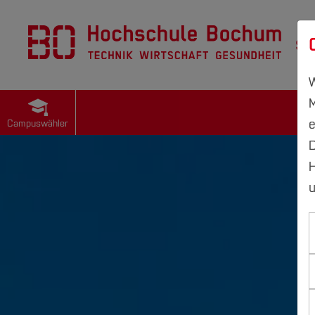
St
W
M
e
Campuswähler
D
H
u