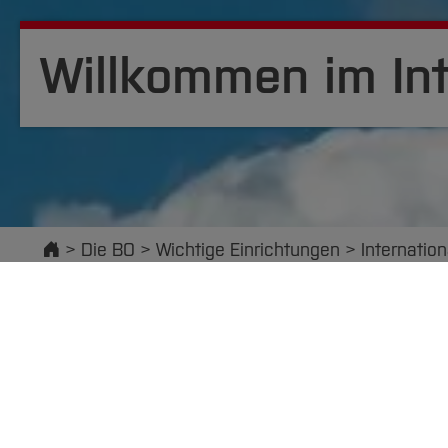
Willkommen im Int
Startseite
Die BO
Wichtige Einrichtungen
Internation
Übersicht
Aktuelles
Ange