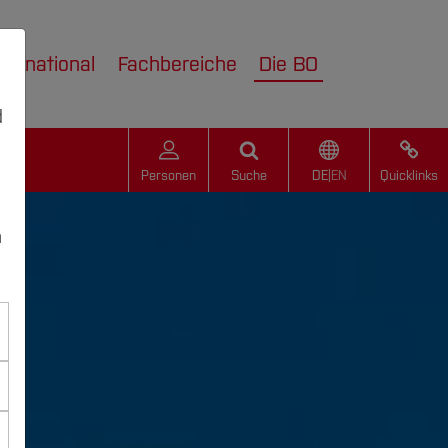
nternational
Fachbereiche
Die BO
d
Personen
Suche
DE
|
EN
Quicklinks
n