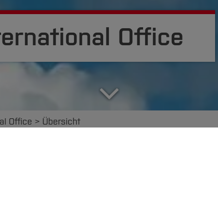
ernational Office
al Office
Übersicht
bote IO
Wege an die BO
Wege ins Ausland