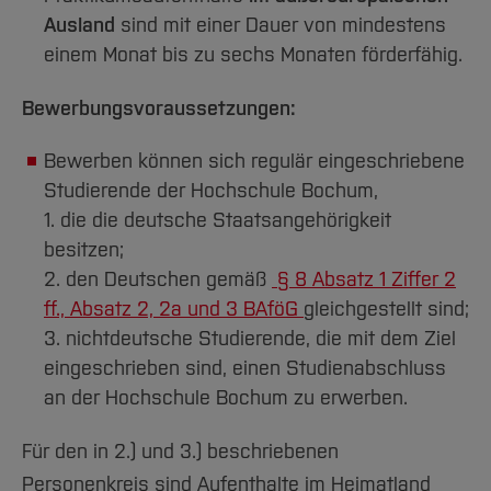
Team und Labore
Amtliche Bekanntmachungen
Studiengänge
Forschung und Projekte
Familiengerechte Hochschule
Aktuelles
Hochschulbibliothek
Ausland
sind mit einer Dauer von mindestens
Arbeiten im FB G
Notfall-Infos
Studieninteressierte
International
Gleichstellung
Studium
einem Monat bis zu sechs Monaten förderfähig.
Hochschulkommunikation
BO Shop
Team
Diskriminierungsfreie Hochschule
Fachgruppen
International Office
Bewerbungsvoraussetzungen:
Service
Vertretungen
Forschung und Entwicklung
Medienzentrum
Bewerben können sich regulär eingeschriebene
Wahlen
International
qed-Stiftung
Studierende der Hochschule Bochum,
Team
Zentrale Studienberatung
1. die die deutsche Staatsangehörigkeit
Service
besitzen;
2. den Deutschen gemäß
§ 8 Absatz 1 Ziffer 2
ff., Absatz 2, 2a und 3 BAföG
gleichgestellt sind;
3. nichtdeutsche Studierende, die mit dem Ziel
eingeschrieben sind, einen Studienabschluss
an der Hochschule Bochum zu erwerben.
Für den in 2.) und 3.) beschriebenen
Personenkreis sind Aufenthalte im Heimatland