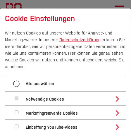
Cookie Einstellungen
Startseite
[...]
International Office
Wege ins Ausland
Auslandsaufenthalte für Studierende
Wir nutzen Cookies auf unserer Website für Analyse- und
Marketingzwecke. In unserer
Datenschutzerklärung
erfahren Sie
PROMOS
mehr darüber, wie wir personenbezogene Daten verarbeiten und
wie Sie uns kontaktieren können. Hier können Sie genau sehen
Campus
Personen
DE
|
EN
Quicklinks
welche Cookies wir nutzen und können entscheiden, welche Sie
Menü aufklappen
annehmen.
Studium
Erasmus+ Kurzaufenthalte
Alle auswählen
Studienangebote
Studium und Praktikum im
Forschung & Transfer
FAQ Auslandsaufenthalt
Notwendige Cookies
außereuropäischen
Vor dem Studium
Bachelorstudiengänge
PROMOS
Profil
Nachhaltigkeit
Ausland
Masterstudiengänge
Marketingrelevante Cookies
Im Studium
Bewerben & Einschreiben
Beratung & Förderung
Forschungs- und Transferprofil
BO Auslandsstipendium
Schwerpunkte
Nachhaltigkeit studieren
Bewerbungsportal
International
Nach dem Studium
Studienbüros und Prüfungen
Einbettung YouTube-Videos
Schwerpunkte (FuT)
Im Rahmen von PROMOS sollen vor allem
Förderinformation und Antragsberatung