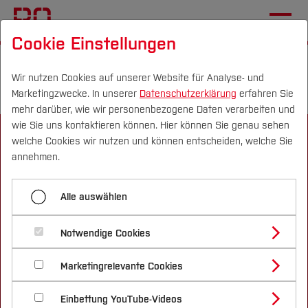
Cookie Einstellungen
Startseite
Fachbereiche
Bau- und Umweltingenieurwesen
Wir nutzen Cookies auf unserer Website für Analyse- und
Marketingzwecke. In unserer
Datenschutzerklärung
erfahren Sie
Fachgebiete und Einrichtungen
mehr darüber, wie wir personenbezogene Daten verarbeiten und
wie Sie uns kontaktieren können. Hier können Sie genau sehen
Campus
Personen
DE
|
EN
Quicklinks
welche Cookies wir nutzen und können entscheiden, welche Sie
annehmen.
Studium
Alle auswählen
Studienangebote
Forschung & Transfer
Informationen
Notwendige Cookies
Vor dem Studium
Bachelorstudiengänge
Lageplan & Anfahrt
Profil
Nachhaltigkeit
Masterstudiengänge
Marketingrelevante Cookies
Im Studium
Bewerben & Einschreiben
Karriere
Beratung & Förderung
Forschungs- und Transferprofil
Notfall-Infos
Schwerpunkte
Nachhaltigkeit studieren
Bewerbungsportal
International
Nach dem Studium
Studienbüros und Prüfungen
Einbettung YouTube-Videos
Barrierefreiheit
Schwerpunkte (FuT)
Förderinformation und Antragsberatung