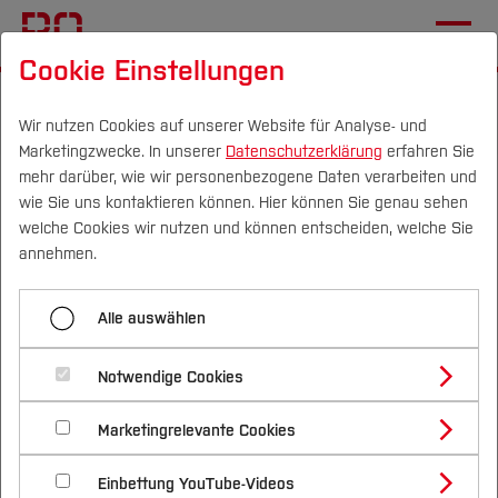
Cookie Einstellungen
Startseite
Fachbereiche
Bau- und Umweltingenieurwesen
Team
Wir nutzen Cookies auf unserer Website für Analyse- und
Marketingzwecke. In unserer
Datenschutzerklärung
erfahren Sie
mehr darüber, wie wir personenbezogene Daten verarbeiten und
Sven Quiehl, M.Sc.
wie Sie uns kontaktieren können. Hier können Sie genau sehen
Campus
Personen
DE
|
EN
Quicklinks
welche Cookies wir nutzen und können entscheiden, welche Sie
Funktionen an der Hochschule Bochum:
annehmen.
Studium
Wissenschaftlicher Mitarbeiter im Fachgebiet
Alle auswählen
Geothermie
Studienangebote
Forschung & Transfer
Notwendige Cookies
Persönliches
Vor dem Studium
Bachelorstudiengänge
Profil
Nachhaltigkeit
Masterstudiengänge
Marketingrelevante Cookies
Im Studium
Bewerben & Einschreiben
Beratung & Förderung
Forschungs- und Transferprofil
Veröffentlichungen
Schwerpunkte
Nachhaltigkeit studieren
Bewerbungsportal
International
Nach dem Studium
Studienbüros und Prüfungen
Einbettung YouTube-Videos
Schwerpunkte (FuT)
Förderinformation und Antragsberatung