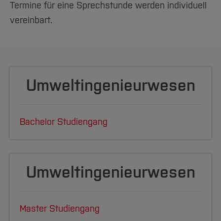
Termine für eine Sprechstunde werden individuell
Mudersbach
vereinbart.
02/2022 - 08/2022
Tutor und studentische Hilfskraft
-
Hochschule Bochum - Naturwissenschaften 1 -
Umweltingenieurwesen
Prof. Dr.-Ing. Christian Kazner
09/2019 - 02/2021
Bachelor Studiengang
[Inhalt zuklappen]
Umweltingenieurwesen
Master Studiengang