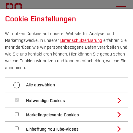
Cookie Einstellungen
Startseite
[...]
Fachgebiete
Institut für Elektromobilität
Team
Sylvia
Wir nutzen Cookies auf unserer Website für Analyse- und
Marketingzwecke. In unserer
Datenschutzerklärung
erfahren Sie
mehr darüber, wie wir personenbezogene Daten verarbeiten und
wie Sie uns kontaktieren können. Hier können Sie genau sehen
Menü aufklappen
Campus
Personen
DE
|
EN
Quicklinks
welche Cookies wir nutzen und können entscheiden, welche Sie
annehmen.
Sylvia
Studium
Sylvia Illberger
Alle auswählen
Dominik
Studienangebote
Forschung & Transfer
Muhammed
Notwendige Cookies
Projektleitung/ Inhaltliche Leitung
Vor dem Studium
Bachelorstudiengänge
Profil
Nachhaltigkeit
Masterstudiengänge
Kidanemaiam
Marketingrelevante Cookies
Im Studium
Bewerben & Einschreiben
Beratung & Förderung
Forschungs- und Transferprofil
Schwerpunkte
Nachhaltigkeit studieren
Bewerbungsportal
International
Nach dem Studium
Studienbüros und Prüfungen
Philipp
Einbettung YouTube-Videos
Schwerpunkte (FuT)
Förderinformation und Antragsberatung