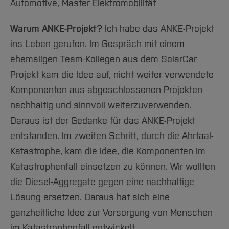
Team und Labore
Automotive, Master Elektromobilität
Amtliche Bekanntmachungen
Studiengänge
Forschung und Projekte
Familiengerechte Hochschule
Aktuelles
Hochschulbibliothek
Arbeiten im FB G
Notfall-Infos
Finn
Studieninteressierte
International
Gleichstellung
Studium
Hochschulkommunikation
Warum ANKE-Projekt?
Ich habe das ANKE-Projekt
BO Shop
Team
Diskriminierungsfreie Hochschule
Fachgruppen
ins Leben gerufen. Im Gespräch mit einem
International Office
Giona
Service
Vertretungen
ehemaligen Team-Kollegen aus dem SolarCar-
Forschung und Entwicklung
Medienzentrum
Muhammed Y.
Projekt kam die Idee auf, nicht weiter verwendete
Wahlen
International
qed-Stiftung
Komponenten aus abgeschlossenen Projekten
Jonas
Team
Zentrale Studienberatung
nachhaltig und sinnvoll weiterzuverwenden.
Service
Ali
Daraus ist der Gedanke für das ANKE-Projekt
entstanden. Im zweiten Schritt, durch die Ahrtaal-
Dominick
Katastrophe, kam die Idee, die Komponenten im
Babak
Katastrophenfall einsetzen zu können. Wir wollten
die Diesel-Aggregate gegen eine nachhaltige
Aymen
Lösung ersetzen. Daraus hat sich eine
Hossein
ganzheitliche Idee zur Versorgung von Menschen
im Katastrophenfall entwickelt.