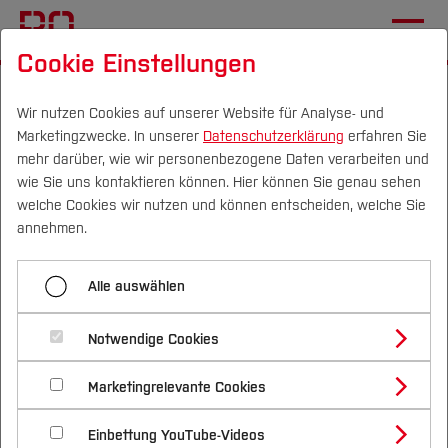
Cookie Einstellungen
Startseite
[...]
Fachgebiete
Institut für Elektromobilität
Team
Giona
Wir nutzen Cookies auf unserer Website für Analyse- und
Marketingzwecke. In unserer
Datenschutzerklärung
erfahren Sie
mehr darüber, wie wir personenbezogene Daten verarbeiten und
wie Sie uns kontaktieren können. Hier können Sie genau sehen
Menü aufklappen
Campus
Personen
DE
|
EN
Quicklinks
welche Cookies wir nutzen und können entscheiden, welche Sie
annehmen.
Sylvia
Studium
Giona Gaßner
Alle auswählen
Dominik
Studienangebote
Forschung & Transfer
Muhammed
Notwendige Cookies
Aufbau einer mobilen
Vor dem Studium
Bachelorstudiengänge
Profil
Nachhaltigkeit
Trinkwasserteststation -
Masterstudiengänge
Kidanemaiam
Marketingrelevante Cookies
Im Studium
Bewerben & Einschreiben
Beratung & Förderung
Forschungs- und Transferprofil
Schwerpunkte
chemische Parameter
Nachhaltigkeit studieren
Bewerbungsportal
International
Nach dem Studium
Studienbüros und Prüfungen
Philipp
Einbettung YouTube-Videos
Schwerpunkte (FuT)
Förderinformation und Antragsberatung