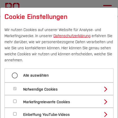
Cookie Einstellungen
Startseite
[...]
Fachgebiete
Institut für Elektromobilität
Team
Muhammed Y.
Wir nutzen Cookies auf unserer Website für Analyse- und
Marketingzwecke. In unserer
Datenschutzerklärung
erfahren Sie
mehr darüber, wie wir personenbezogene Daten verarbeiten und
wie Sie uns kontaktieren können. Hier können Sie genau sehen
Menü aufklappen
Campus
Personen
DE
|
EN
Quicklinks
welche Cookies wir nutzen und können entscheiden, welche Sie
annehmen.
Sylvia
Studium
Muhammed Yildiz
Alle auswählen
Dominik
Studienangebote
Forschung & Transfer
Muhammed
Notwendige Cookies
Entwicklung von lokalen und
Vor dem Studium
Bachelorstudiengänge
Profil
Nachhaltigkeit
mobilen Wassersammellösungen
Masterstudiengänge
Kidanemaiam
Marketingrelevante Cookies
Im Studium
Bewerben & Einschreiben
Beratung & Förderung
Forschungs- und Transferprofil
Schwerpunkte
(z.B. mit Anhängerplane, Schirm,
Nachhaltigkeit studieren
Bewerbungsportal
International
Nach dem Studium
Studienbüros und Prüfungen
Philipp
Einbettung YouTube-Videos
Schwerpunkte (FuT)
Förderinformation und Antragsberatung