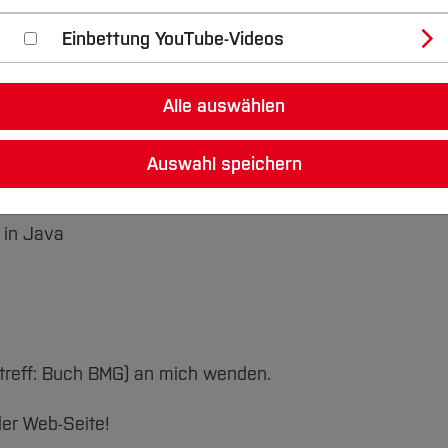
Einbettung YouTube-Videos
atik"
Alle auswählen
umente, Quellcodes und Aufgaben zum Buch:
Auswahl speichern
 in Java
treff: Buch BMG) an mich wenden.
der Web-Seite!