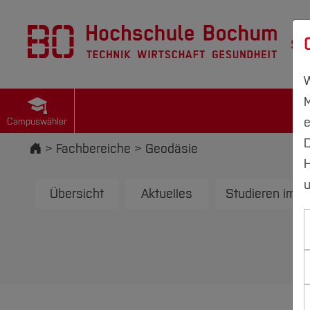
St
W
M
e
Campuswähler
D
Startseite
Fachbereiche
Geodäsie
H
u
Übersicht
Aktuelles
Studieren im F