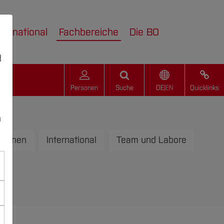
nternational
Fachbereiche
Die BO
d
Personen
Suche
DE
|
EN
Quicklinks
n
tionen
International
Team und Labore