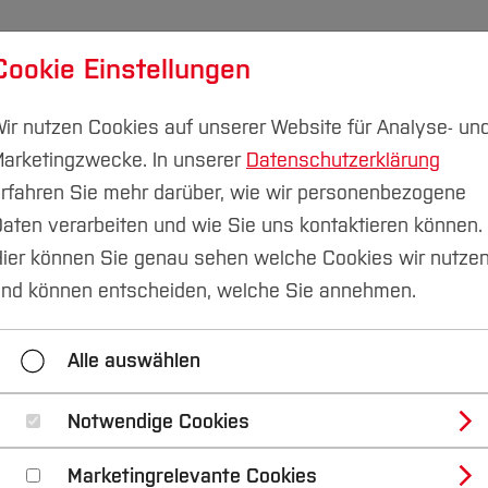
Cookie Einstellungen
udium
Forschung & Transfer
Nachhaltigkeit
I
ir nutzen Cookies auf unserer Website für Analyse- un
arketingzwecke. In unserer
Datenschutzerklärung
rfahren Sie mehr darüber, wie wir personenbezogene
aten verarbeiten und wie Sie uns kontaktieren können.
ier können Sie genau sehen welche Cookies wir nutze
nd können entscheiden, welche Sie annehmen.
achbereich
Forschung und Entwicklung
Koopera
Alle auswählen
Arbeiten im FB G
Notwendige Cookies
Marketingrelevante Cookies