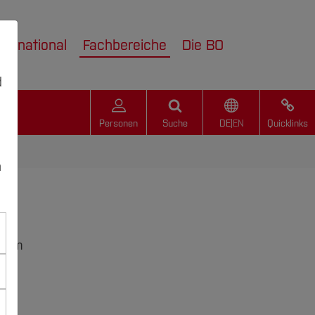
nternational
Fachbereiche
Die BO
d
Personen
Suche
DE
|
EN
Quicklinks
n
x am