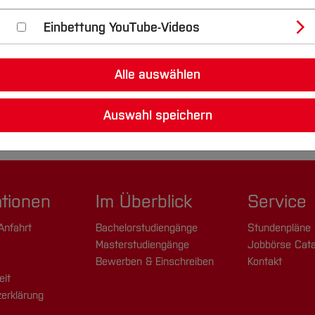
Einbettung YouTube-Videos
Alle auswählen
Auswahl speichern
ationen
Im Überblick
Service
Anfahrt
Bachelorstudiengänge
Stundenpläne
Masterstudiengänge
Jobbörse Cata
Bewerben & Einschreiben
Kontakt
eit
erklärung