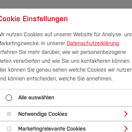
Cookie Einstellungen
udium
Forschung & Transfer
Nachhaltigkeit
I
ir nutzen Cookies auf unserer Website für Analyse- un
arketingzwecke. In unserer
Datenschutzerklärung
rfahren Sie mehr darüber, wie wir personenbezogene
aten verarbeiten und wie Sie uns kontaktieren können.
Aktuelles
ier können Sie genau sehen welche Cookies wir nutze
hre Anmeldung
nd können entscheiden, welche Sie annehmen.
Alle auswählen
r am Freitag, 07. November 2025, ab 16 Uhr, im Audima
Notwendige Cookies
Marketingrelevante Cookies