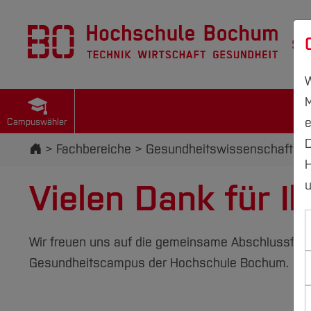
St
W
M
e
Campuswähler
D
Startseite
Fachbereiche
Gesundheits­wissenschaften
H
Vielen Dank für I
u
Wir freuen uns auf die gemeinsame Abschlussfeie
Gesundheitscampus der Hochschule Bochum.