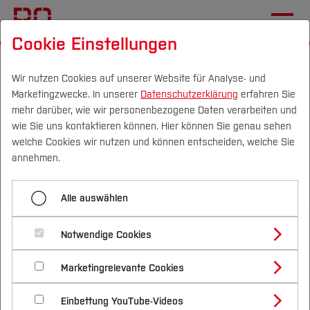
Cookie Einstellungen
Startseite
[...]
Mechatronik und Maschinenbau
Einrichtungen
Wir nutzen Cookies auf unserer Website für Analyse- und
Marketingzwecke. In unserer
Datenschutzerklärung
erfahren Sie
Institut für Mathematik und Informatik
mehr darüber, wie wir personenbezogene Daten verarbeiten und
Angewandte Mathematik
wie Sie uns kontaktieren können. Hier können Sie genau sehen
Campus
Personen
DE
|
EN
Quicklinks
welche Cookies wir nutzen und können entscheiden, welche Sie
annehmen.
Menü aufklappen
Studium
Alle auswählen
Mathematik 1
Studienangebote
Forschung & Transfer
Angewandte Mathematik
Notwendige Cookies
Mathematik 2
Vor dem Studium
Bachelorstudiengänge
Profil
Nachhaltigkeit
Masterstudiengänge
Marketingrelevante Cookies
Im Studium
Bewerben & Einschreiben
Angewandte Mathematik
Beratung & Förderung
Forschungs- und Transferprofil
Schwerpunkte
Nachhaltigkeit studieren
Bewerbungsportal
International
Nach dem Studium
Studienbüros und Prüfungen
Einbettung YouTube-Videos
Lernergebnisse (learning
Höhere Mathematik
Schwerpunkte (FuT)
Förderinformation und Antragsberatung