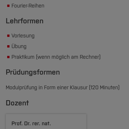
Team und Labore
Amtliche Bekanntmachungen
Studiengänge
Forschung und Projekte
Familiengerechte Hochschule
Aktuelles
Hochschulbibliothek
Fourier-Reihen
Arbeiten im FB G
Notfall-Infos
Studieninteressierte
International
Gleichstellung
Studium
Hochschulkommunikation
Lehrformen
BO Shop
Team
Diskriminierungsfreie Hochschule
Fachgruppen
International Office
Service
Vertretungen
Forschung und Entwicklung
Medienzentrum
Vorlesung
Wahlen
International
qed-Stiftung
Übung
Team
Zentrale Studienberatung
Praktikum (wenn möglich am Rechner)
Service
Prüdungsformen
Modulprüfung in Form einer Klausur (120 Minuten)
Dozent
Prof. Dr. rer. nat.