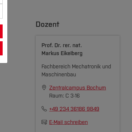
Dozent
Prof. Dr. rer. nat.
Markus Eikelberg
Fachbereich Mechatronik und
Maschinenbau
Zentralcampus Bochum
Raum: C 3-16
+49 234 36186 9849
E-Mail schreiben