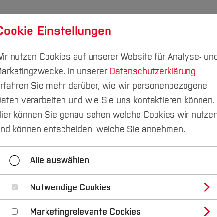
Cookie Einstellungen
udium
Forschung & Transfer
Nachhaltigkeit
I
ir nutzen Cookies auf unserer Website für Analyse- un
arketingzwecke. In unserer
Datenschutzerklärung
rfahren Sie mehr darüber, wie wir personenbezogene
aten verarbeiten und wie Sie uns kontaktieren können.
tungen
Institut für Mathematik und Informatik
Daten
ier können Sie genau sehen welche Cookies wir nutze
nd können entscheiden, welche Sie annehmen.
Systemprogrammierung
Datenbankprogrammi
Alle auswählen
Notwendige Cookies
mmierung
Marketingrelevante Cookies