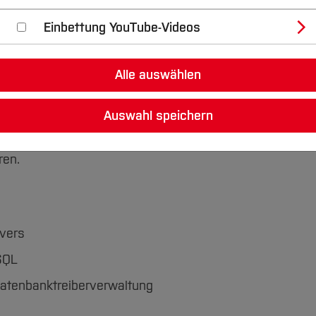
Einbettung YouTube-Videos
) / Kompetenzen
Alle auswählen
 einer Analyse der betrieblichen Anforderungen
Auswahl speichern
twurf mit Hilfe der Sprache SQL zu
miersprache (derzeit Java) über das Netzwerk
ren.
rvers
SQL
atenbanktreiberverwaltung