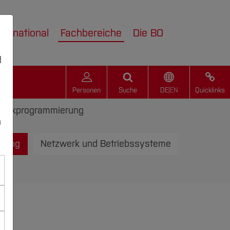
nternational
Fachbereiche
Die BO
d
Personen
Suche
DE
|
EN
Quicklinks
bankprogrammierung
n
erung
Netzwerk und Betriebssysteme