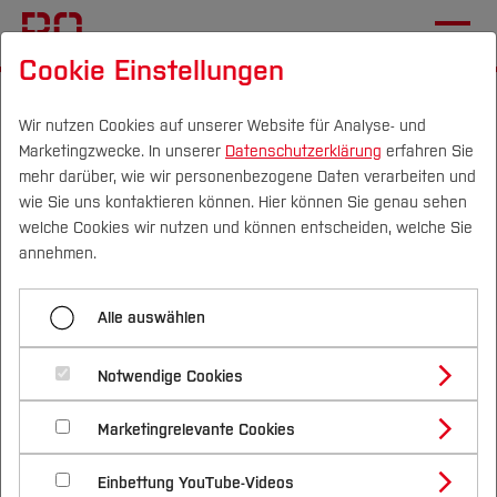
Cookie Einstellungen
Startseite
[...]
Mechatronik und Maschinenbau
Einrichtungen
Wir nutzen Cookies auf unserer Website für Analyse- und
Marketingzwecke. In unserer
Datenschutzerklärung
erfahren Sie
Institut für Mathematik und Informatik
mehr darüber, wie wir personenbezogene Daten verarbeiten und
Netzwerk und Betriebssysteme
wie Sie uns kontaktieren können. Hier können Sie genau sehen
Campus
Personen
DE
|
EN
Quicklinks
welche Cookies wir nutzen und können entscheiden, welche Sie
annehmen.
Menü aufklappen
Studium
Alle auswählen
Informatik 1 & 2
Studienangebote
Forschung & Transfer
Netzwerk und
Notwendige Cookies
Software Engineering
Vor dem Studium
Bachelorstudiengänge
Profil
Nachhaltigkeit
Bertriebssysteme
Masterstudiengänge
Marketingrelevante Cookies
Im Studium
Bewerben & Einschreiben
Systemprogrammierung
Beratung & Förderung
Forschungs- und Transferprofil
Schwerpunkte
Nachhaltigkeit studieren
Bewerbungsportal
International
Nach dem Studium
Studienbüros und Prüfungen
Einbettung YouTube-Videos
Datenbankprogrammierung
Schwerpunkte (FuT)
Förderinformation und Antragsberatung