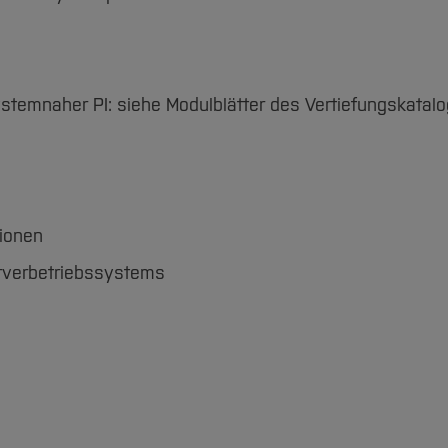
temnaher PI: siehe Modulblätter des Vertiefungskatal
tionen
erverbetriebssystems