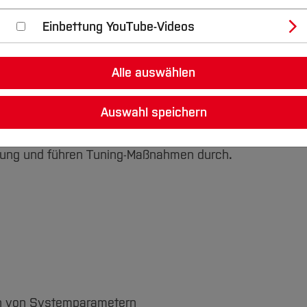
Einbettung YouTube-Videos
) / Kompetenzen
Alle auswählen
ebssystem zu installieren, zu konfigurieren und zu
Auswahl speichern
rameter und können diese geeignet konfigurieren.
sieren und zu beheben bzw. Umgehungen zu
stung und führen Tuning-Maßnahmen durch
.
ion von Systemparametern