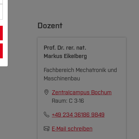
Dozent
Prof. Dr. rer. nat.
Markus Eikelberg
Fachbereich Mechatronik und
Maschinenbau
Zentralcampus Bochum
Raum: C 3-16
+49 234 36186 9849
E-Mail schreiben