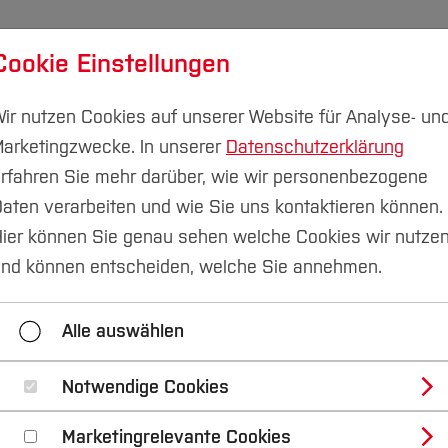
Cookie Einstellungen
udium
Forschung & Transfer
Nachhaltigkeit
I
ir nutzen Cookies auf unserer Website für Analyse- un
arketingzwecke. In unserer
Datenschutzerklärung
rfahren Sie mehr darüber, wie wir personenbezogene
aten verarbeiten und wie Sie uns kontaktieren können.
tungen
Institut für Mathematik und Informatik
Syste
ier können Sie genau sehen welche Cookies wir nutze
nd können entscheiden, welche Sie annehmen.
Systemprogrammierung
Datenbankprogrammi
Alle auswählen
Notwendige Cookies
ierung
Marketingrelevante Cookies