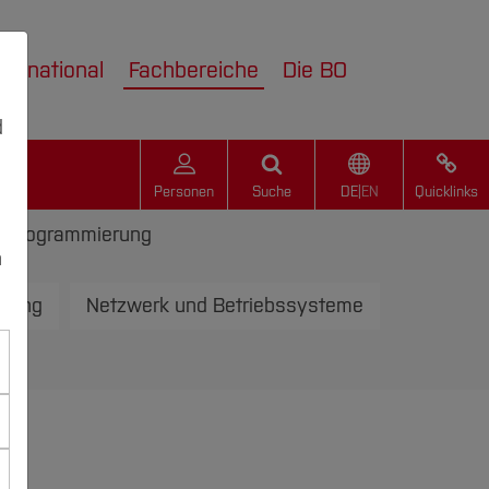
nternational
Fachbereiche
Die BO
d
Personen
Suche
DE
|
EN
Quicklinks
mprogrammierung
n
erung
Netzwerk und Betriebssysteme