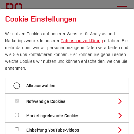
Cookie Einstellungen
Startseite
Fachbereiche
Wirtschaft
Forschung und Entwicklung
GiVEn
Wir nutzen Cookies auf unserer Website für Analyse- und
Marketingzwecke. In unserer
Datenschutzerklärung
erfahren Sie
mehr darüber, wie wir personenbezogene Daten verarbeiten und
wie Sie uns kontaktieren können. Hier können Sie genau sehen
Menü aufklappen
Campus
Personen
DE
|
EN
Quicklinks
welche Cookies wir nutzen und können entscheiden, welche Sie
annehmen.
DZdA
Studium
Gerechte interregionale
Alle auswählen
GiVEn
Studienangebote
Forschung & Transfer
Verteilung der Kosten und
IGA
Notwendige Cookies
Vor dem Studium
Bachelorstudiengänge
Nutzen der Energiewende
Profil
Nachhaltigkeit
Masterstudiengänge
Verteilungseffekte
Marketingrelevante Cookies
Im Studium
Bewerben & Einschreiben
Beratung & Förderung
Forschungs- und Transferprofil
Dieses Projekt untersucht, wie
Schwerpunkte
Nachhaltigkeit studieren
Bewerbungsportal
International
Nach dem Studium
Studienbüros und Prüfungen
KomFi
Einbettung YouTube-Videos
Schwerpunkte (FuT)
Förderinformation und Antragsberatung