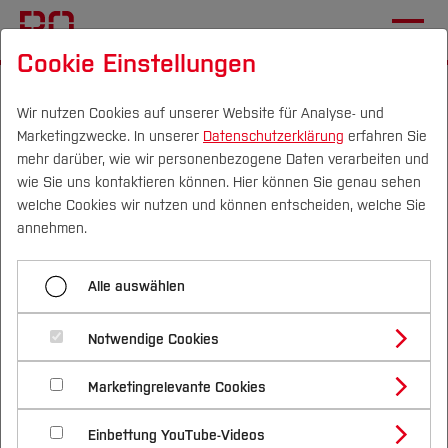
Cookie Einstellungen
Startseite
Forschung & Transfer
Gründung & Start-up
Workshops und Veranstaltungen
Wir nutzen Cookies auf unserer Website für Analyse- und
Marketingzwecke. In unserer
Datenschutzerklärung
erfahren Sie
mehr darüber, wie wir personenbezogene Daten verarbeiten und
Asta- & Fachschafts-
wie Sie uns kontaktieren können. Hier können Sie genau sehen
Frühstück: Kaffee & Tee,
Campus
Personen
DE
|
EN
Quicklinks
welche Cookies wir nutzen und können entscheiden, welche Sie
annehmen.
Brötchen und Innovationen
Studium
Alle auswählen
07.10.2026, 09:00 Uhr - 11:00 Uhr
Gründung
Studienangebote
Forschung & Transfer
Termin speichern (.ics)
Notwendige Cookies
Ort:
Mensaempore,
Vor dem Studium
Bachelorstudiengänge
Profil
Nachhaltigkeit
Hochschule Bochum
Masterstudiengänge
Marketingrelevante Cookies
Im Studium
Bewerben & Einschreiben
Beratung & Förderung
Forschungs- und Transferprofil
Schwerpunkte
Nachhaltigkeit studieren
Bewerbungsportal
International
Liebe Fachschaften, liebes AStA-
Nach dem Studium
Studienbüros und Prüfungen
Einbettung YouTube-Videos
Schwerpunkte (FuT)
Förderinformation und Antragsberatung