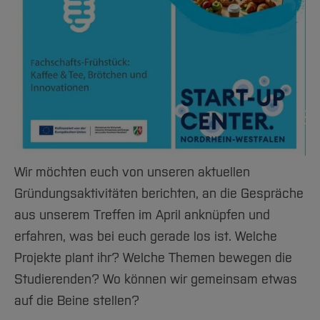
Team und Labore
Amtliche Bekanntmachungen
Studiengänge
Forschung und Projekte
Familiengerechte Hochschule
Aktuelles
Hochschulbibliothek
Arbeiten im FB G
Notfall-Infos
Studieninteressierte
International
Gleichstellung
Studium
Hochschulkommunikation
BO Shop
Team
Diskriminierungsfreie Hochschule
Fachgruppen
International Office
Service
Vertretungen
Forschung und Entwicklung
Medienzentrum
Wahlen
International
qed-Stiftung
Team
Zentrale Studienberatung
Service
Wir möchten euch von unseren aktuellen
Gründungsaktivitäten berichten, an die Gespräche
aus unserem Treffen im April anknüpfen und
erfahren, was bei euch gerade los ist. Welche
Projekte plant ihr? Welche Themen bewegen die
Studierenden? Wo können wir gemeinsam etwas
auf die Beine stellen?