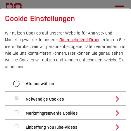
Cookie Einstellungen
Startseite
[...]
Nachhaltigkeitsstrategie
Governance
Runder Tisch
Ideen einbringen
Wir nutzen Cookies auf unserer Website für Analyse- und
Marketingzwecke. In unserer
Datenschutzerklärung
erfahren Sie
mehr darüber, wie wir personenbezogene Daten verarbeiten und
Vielen Dank für Ihre
wie Sie uns kontaktieren können. Hier können Sie genau sehen
Unterstützung!
Campus
Personen
DE
|
EN
Quicklinks
welche Cookies wir nutzen und können entscheiden, welche Sie
annehmen.
Studium
Alle auswählen
Vielen Dank für Ihre Unterstützung!
Studienangebote
Forschung & Transfer
Notwendige Cookies
Vor dem Studium
Bachelorstudiengänge
Wir haben Ihre Idee erhalten und werden diese am
Profil
Nachhaltigkeit
Runden Tisch besprechen.
Masterstudiengänge
Marketingrelevante Cookies
Im Studium
Bewerben & Einschreiben
Beratung & Förderung
Forschungs- und Transferprofil
Schwerpunkte
Nachhaltigkeit studieren
Bewerbungsportal
International
Nach dem Studium
Studienbüros und Prüfungen
Wir halten Sie über die angegebene E-Mail-
Einbettung YouTube-Videos
Schwerpunkte (FuT)
Förderinformation und Antragsberatung