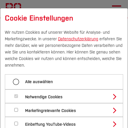
Cookie Einstellungen
Startseite
[...]
Wichtige Einrichtungen
Zentrale Studienberatung
Inklusionsberatung
Wir nutzen Cookies auf unserer Website für Analyse- und
Marketingzwecke. In unserer
Datenschutzerklärung
erfahren Sie
Inklusive Hochschule
mehr darüber, wie wir personenbezogene Daten verarbeiten und
wie Sie uns kontaktieren können. Hier können Sie genau sehen
Barrierefreie Hochschule
Campus
Personen
DE
|
EN
Quicklinks
welche Cookies wir nutzen und können entscheiden, welche Sie
Bochum
annehmen.
Studium
Alle auswählen
Auf dieser Seite finden Sie wichtige Informationen
Studienangebote
Forschung & Transfer
zu der Barrierefreiheit in den einzelnen Gebäuden
Notwendige Cookies
des Zentralcampus Bochum.
Vor dem Studium
Bachelorstudiengänge
Profil
Nachhaltigkeit
Masterstudiengänge
Marketingrelevante Cookies
Im Studium
Bewerben & Einschreiben
Auf dem Zentralcampus ist die Magistrale der
Beratung & Förderung
Forschungs- und Transferprofil
Schwerpunkte
Nachhaltigkeit studieren
Bewerbungsportal
International
Nach dem Studium
Studienbüros und Prüfungen
zentrale überdachte Weg der vom Haupteingang
Einbettung YouTube-Videos
Schwerpunkte (FuT)
Förderinformation und Antragsberatung