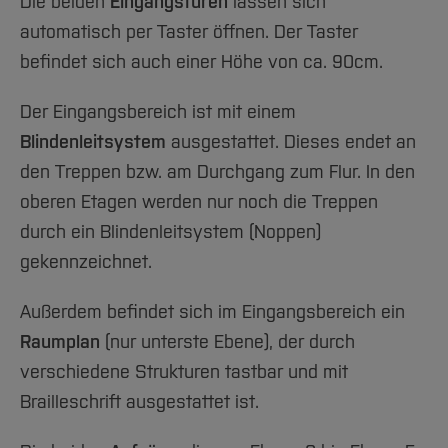
Team und Labore
Die beiden
Eingangstüren
lassen sich
Amtliche Bekanntmachungen
Studiengänge
Forschung und Projekte
Familiengerechte Hochschule
Aktuelles
Hochschulbibliothek
automatisch per Taster öffnen. Der Taster
Arbeiten im FB G
Notfall-Infos
Studieninteressierte
International
Gleichstellung
Studium
Hochschulkommunikation
befindet sich auch einer Höhe von ca. 90cm.
BO Shop
Team
Diskriminierungsfreie Hochschule
Fachgruppen
International Office
Der Eingangsbereich ist mit einem
Service
Vertretungen
Forschung und Entwicklung
Medienzentrum
Blindenleitsystem
ausgestattet. Dieses endet an
Wahlen
International
qed-Stiftung
den Treppen bzw. am Durchgang zum Flur. In den
Team
Zentrale Studienberatung
oberen Etagen werden nur noch die Treppen
Service
durch ein Blindenleitsystem (Noppen)
gekennzeichnet.
Außerdem befindet sich im Eingangsbereich ein
Raumplan
(nur unterste Ebene), der durch
verschiedene Strukturen tastbar und mit
Brailleschrift ausgestattet ist.