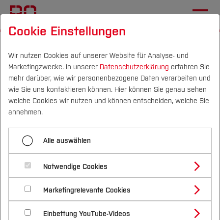
Cookie Einstellungen
Startseite
[...]
Zentrale Studienberatung
Inklusionsberatung
Inklusive Hochschule
Wir nutzen Cookies auf unserer Website für Analyse- und
Marketingzwecke. In unserer
Datenschutzerklärung
erfahren Sie
Gebäude H
mehr darüber, wie wir personenbezogene Daten verarbeiten und
wie Sie uns kontaktieren können. Hier können Sie genau sehen
Campus
Personen
DE
|
EN
Quicklinks
welche Cookies wir nutzen und können entscheiden, welche Sie
Menü aufklappen
annehmen.
Studium
Bluebox
Alle auswählen
Studienangebote
Forschung & Transfer
Gebäude H
Gebäude A
Notwendige Cookies
Vor dem Studium
Bachelorstudiengänge
Gebäude AW
Profil
Nachhaltigkeit
Das H-Gebäude ist das neuste Gebäude der
Masterstudiengänge
Marketingrelevante Cookies
Im Studium
Bewerben & Einschreiben
Hochschule Bochum und wurde 2020 eröffnet. Es
Beratung & Förderung
Forschungs- und Transferprofil
Gebäude B
Schwerpunkte
Nachhaltigkeit studieren
Bewerbungsportal
International
Nach dem Studium
Studienbüros und Prüfungen
beherbergt auf fünf Etagen die Fachbereiche
Einbettung YouTube-Videos
Schwerpunkte (FuT)
Förderinformation und Antragsberatung