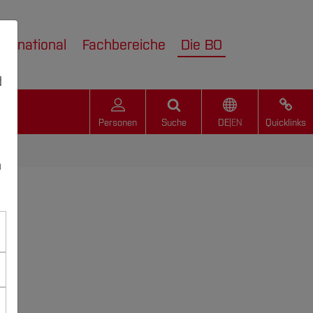
nternational
Fachbereiche
Die BO
d
Personen
Suche
DE
|
EN
Quicklinks
n