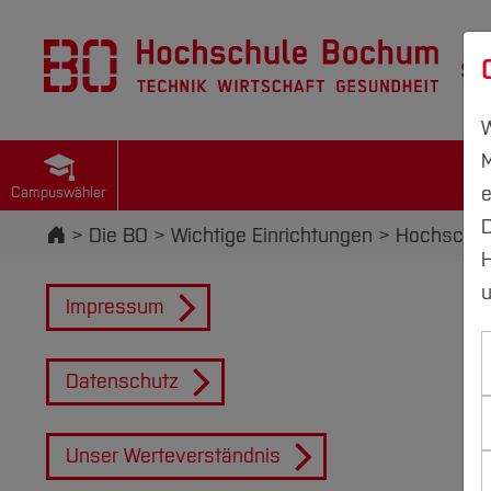
St
W
M
e
Campuswähler
D
Startseite
Die BO
Wichtige Einrichtungen
Hochschul
H
u
Impressum
Datenschutz
Unser Werteverständnis