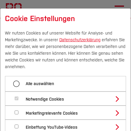
Cookie Einstellungen
Startseite
[...]
Zentrale Studienberatung
Studienfinanzierung
Stipendienberatung
Wir nutzen Cookies auf unserer Website für Analyse- und
Marketingzwecke. In unserer
Datenschutzerklärung
erfahren Sie
Bewerbungsfristen
mehr darüber, wie wir personenbezogene Daten verarbeiten und
wie Sie uns kontaktieren können. Hier können Sie genau sehen
Campus
Personen
DE
|
EN
Quicklinks
welche Cookies wir nutzen und können entscheiden, welche Sie
Menü aufklappen
annehmen.
Studium
Stipendienrecherche
Alle auswählen
Studienangebote
Bewerbungsfristen:
Forschung & Transfer
Stipendienbewerbung
Notwendige Cookies
Stipendien, Preise etc.
Vor dem Studium
Bachelorstudiengänge
Bewerbungsfristen
Profil
Nachhaltigkeit
Masterstudiengänge
Marketingrelevante Cookies
Im Studium
Bewerben & Einschreiben
Beratung & Förderung
Forschungs- und Transferprofil
Engagement und Ehrenamt
Schwerpunkte
Nachhaltigkeit studieren
Bewerbungsportal
International
Nach dem Studium
Studienbüros und Prüfungen
Einbettung YouTube-Videos
Schwerpunkte (FuT)
Förderinformation und Antragsberatung