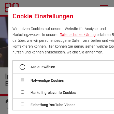
Cookie Einstellungen
Wir nutzen Cookies auf unserer Website für Analyse- und
Marketingzwecke. In unserer
Datenschutzerklärung
erfahren S
darüber, wie wir personenbezogene Daten verarbeiten und wi
kontaktieren können. Hier können Sie genau sehen welche Coo
Campus
Personen
DE
|
EN
Quicklinks
nutzen und können entscheiden, welche Sie annehmen.
Studium
Alle auswählen
Informationen für
Studienangebote
Forschung & Transfer
Notwendige Cookies
Bewerber*innen
Vor dem Studium
Bachelorstudiengänge
Marketingrelevante Cookies
Profil
Nachhaltigkeit
Masterstudiengänge
Im Studium
Bewerben & Einschreiben
Startseite
Forschung & Transfer
Beratung & Förderung
Forschungs- und Transferprofil
Einbettung YouTube-Videos
Schwerpunkte
Nachhaltigkeit studieren
Bewerbungsportal
Unternehmen & Kooperation
International
Nach dem Studium
Studienbüros und Prüfungen
Schwerpunkte (FuT)
Förderinformation und Antragsberatung