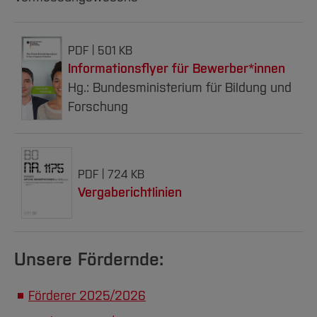
eingeschrieben sein
werden.
PDF
501 KB
→
Bachelor
Informationsflyer für Bewerber*innen
Erststudium
wenn Sie
Hg.: Bundesministerium für Bildung und
neu bei uns studieren
Forschung
bzw. noch keinen
Bachelor- oder Master-
Abschluss haben.
PDF
724 KB
→
Bachelor
Vergaberichtlinien
Zweitstudium
wenn Si
bereits einen Bachelor
Abschluss haben.
Unsere Fördernde:
→
Master Konsekutiv
Masterstudium
wenn
Förderer 2025/2026
Ihr Master inhaltlich a