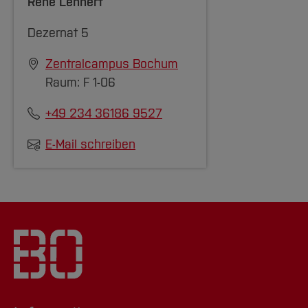
René Lehnert
Lebensweg ausgewirk
Dezernat 5
haben?
→ Engagieren Sie sic
Zentralcampus Bochum
ehrenamtlich?
Raum: F 1-06
→ Wie würden Sie vo
+49 234 36186 9527
Stipendium profitiere
E-Mail schreiben
Das
Motivationsschreiben
muss anonymisiert
sein und darf keine
Rückschlüsse auf Ihre
Person zulassen (z.B.
Name, Adresse,
Geburtsdatum)!