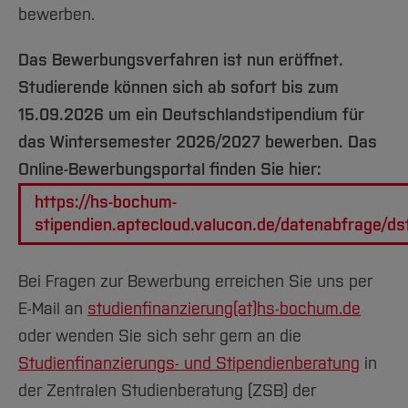
Team und Labore
Amtliche Bekanntmachungen
Studiengänge
Forschung und Projekte
Familiengerechte Hochschule
Aktuelles
bewerben.
Hochschulbibliothek
Arbeiten im FB G
Notfall-Infos
Studieninteressierte
International
Gleichstellung
Studium
Hochschulkommunikation
Das Bewerbungsverfahren ist nun eröffnet.
BO Shop
Team
Diskriminierungsfreie Hochschule
Fachgruppen
International Office
Studierende können sich ab sofort bis zum
Service
Vertretungen
Forschung und Entwicklung
Medienzentrum
15.09.2026 um ein Deutschlandstipendium für
Wahlen
International
qed-Stiftung
das Wintersemester 2026/2027 bewerben. Das
Team
Online-Bewerbungsportal finden Sie hier:
Zentrale Studienberatung
Service
https://hs-bochum-
stipendien.aptecloud.valucon.de/datenabfrage/d
Bei Fragen zur Bewerbung erreichen Sie uns per
E-Mail an
studienfinanzierung(at)hs-bochum.de
oder wenden Sie sich sehr gern an die
Studienfinanzierungs- und Stipendienberatung
in
der Zentralen Studienberatung (ZSB) der