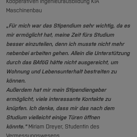
Kooperativen Ingenieurausbildung KIA
4. Geben Sie alle
Ich kann meine
[Inhalt zuklappen]
Maschinenbau
notwendigen Daten ein.
Angaben nicht
bearbeiten?
„
Für mich war das Stipendium sehr wichtig, da es
Persönliche Angaben
→ Auf das Stiftsymbo
mir ermöglicht hat, meine Zeit fürs Studium
Ausschlussgründe
zum Bearbeiten klicke
besser einzuteilen, denn ich musste nicht mehr
Kontaktdaten
nebenbei arbeiten gehen. Allein die Unterstützung
Welchen
Kontodaten
durch das BAföG hätte nicht ausgereicht, um
Studiengang/Abschlu
Wohnung und Lebensunterhalt bestreiten zu
Angaben zu BAföG
muss ich bei “Angabe
können.
Zugangsberechtigung
zum Studium”
Außerdem hat mir mein Stipendiengeber
für das aktuelle
auswählen?
Studium
ermöglicht, viele interessante Kontakte zu
→ Wählen Sie den
knüpfen. Ich denke, dass mir das nach dem
Angaben zum
Studiengang und
Studium
Studium vielleicht einige Türen öffnen
Abschluss, in dem Sie
könnte."
Miriam Dreyer, Studentin des
im WiSe 26/27
Vermessungswesens