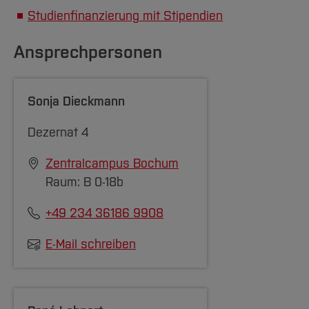
Studienfinanzierung mit Stipendien
entschieden?
→ Was begeistert Sie
Ansprechpersonen
an Ihrem Studienfach
→ Was möchten Sie
nach Ihrem Studium
Sonja Dieckmann
erreichen?
Dezernat 4
Persönlicher
Zentralcampus Bochum
Hintergrund
Raum: B 0-18b
→ Gibt es besondere
+49 234 36186 9908
Herausforderungen fü
Sie?
E-Mail schreiben
→ Gibt es spezielle
Lebensumstände, die
sich auf Ihren