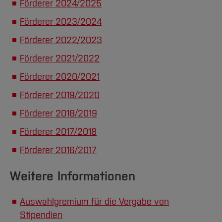
Förderer 2024/2025
Ihrem Bachelor aufbau
Förderer 2023/2024
→
Master
Aufbaustudium
wenn
Förderer 2022/2023
Ihr Master nicht
Förderer 2021/2022
unbedingt auf Ihrem
Förderer 2020/2021
Bachelor aufbaut.
Förderer 2019/2020
Förderer 2018/2019
Motivationsschreiben
Was soll ich ins
Motivationsschreiben
Förderer 2017/2018
schreiben?
Förderer 2016/2017
beispielsweise:
Weitere Informationen
Zum Studium
→ Wieso haben Sie
Auswahlgremium für die Vergabe von
sich für Ihren
Stipendien
Studiengang