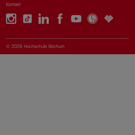
Kontakt
Ich kann keinen
zweiten Nachweis
hochladen, z.B. für ein
Engagement!
→ Mehre Nachweise 
© 2026 Hochschule Bochum
einem Thema (z.B.
Engagement) müssen
in ein Dokument
zusammengefasst
werden. Es kann
jeweils nur ein
Dokument hochgelad
werden
Was muss in einem