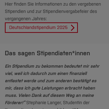
Hier finden Sie Informationen zu den vergebenen
was bedeutet das für Ihren Studienalltag.
)
2. Sie erhalten auf Ihre
Bestätigungsmail zur
Stipendien und zur Stipendienvergabefeier des
Soziales Engagement / Ehrenamt
angegebene Email-
Registrierung wird nic
vergangenen Jahres:
(Engagieren Sie sich für Ihr Umfeld und Ihre
Adresse eine
zugestellt?
Mitmenschen?)
Deutschlandstipendium 2025
Bestätigungsmail
→ Spam-Ordner
Registrierung
kontrollieren
abschließen.
Bestätigen
Sie den zugesendeten
Bitte orientieren Sie sich formal an folgenden
Das sagen Stipendiaten*innen
Der Link funktioniert
Link.
Punkten:
nicht?
Ein Stipendium zu bekommen bedeutet mir sehr
→ Link ist nur 4
nicht länger als 1 bis 1,5 Din-A4-Seiten
viel, weil ich dadurch zum einen finanziell
Stunden gültig
keine Adressangaben oder offizieller
entlastet werde und zum anderen bestätigt es
Briefkopf erforderlich
mir, dass ich gute Leistungen erbracht haben
3. Melden Sie sich auf
durch unbeteiligte Person Korrektur lesen
muss. Vielen Dank auf diesem Weg an meine
dem
Bewerbungsportal
lassen um Flüchtigkeitsfehler zu vermeiden.
an.
Förderer!“
Stephanie Langer, Studentin der