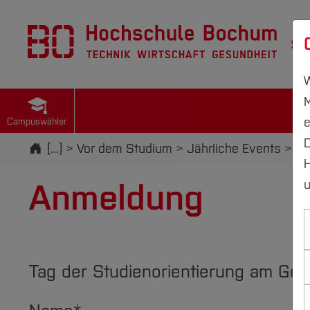
St
W
M
e
Campuswähler
D
Startseite
[...]
Vor dem Studium
Jährliche Events
Ta
H
Anmeldung
u
Tag der Studienorientierung am Ge