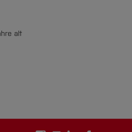
hre alt
i