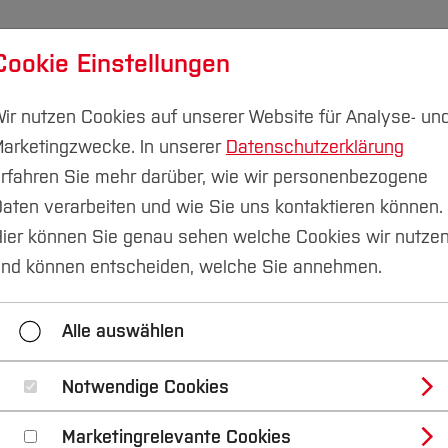
Cookie Einstellungen
udium
Forschung & Transfer
Nachhaltigkeit
I
ir nutzen Cookies auf unserer Website für Analyse- un
arketingzwecke. In unserer
Datenschutzerklärung
rfahren Sie mehr darüber, wie wir personenbezogene
aten verarbeiten und wie Sie uns kontaktieren können.
ge der Studienorientierung
Gesundheitscampus
ier können Sie genau sehen welche Cookies wir nutze
nd können entscheiden, welche Sie annehmen.
Alle auswählen
Notwendige Cookies
sundheitscampus
Marketingrelevante Cookies