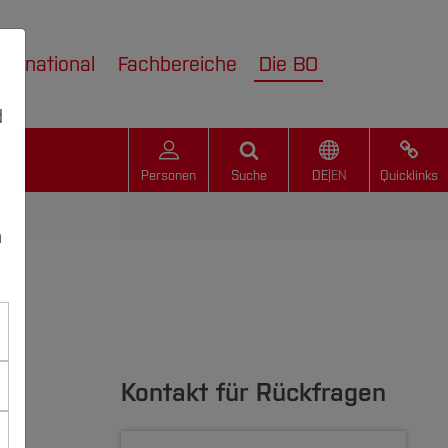
nternational
Fachbereiche
Die BO
d
Personen
Suche
DE
|
EN
Quicklinks
n
Kontakt für Rückfragen