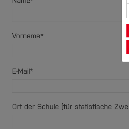
Name
*
Vorname
*
E-Mail
*
Ort der Schule (für statistische Zwe