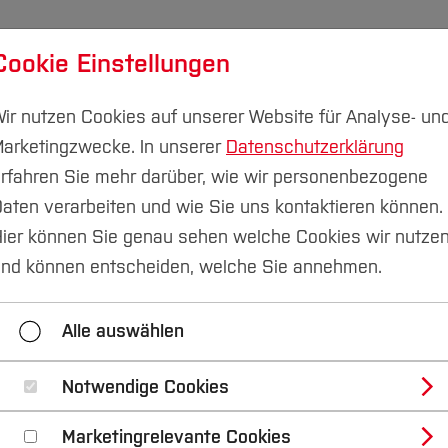
Cookie Einstellungen
udium
Forschung & Transfer
Nachhaltigkeit
I
ir nutzen Cookies auf unserer Website für Analyse- un
arketingzwecke. In unserer
Datenschutzerklärung
rfahren Sie mehr darüber, wie wir personenbezogene
aten verarbeiten und wie Sie uns kontaktieren können.
ier können Sie genau sehen welche Cookies wir nutze
Studium & Gute Lehr
nd können entscheiden, welche Sie annehmen.
Alle auswählen
Notwendige Cookies
gement der Hochschule Bochum für eine gute Lehre. Da
Studium & Gute Lehre" am 17. April 2018 sichtbar: Der 
Marketingrelevante Cookies