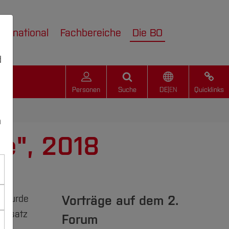
nternational
Fachbereiche
Die BO
d
Personen
Suche
DE
|
EN
Quicklinks
n
e", 2018
Vorträge auf dem 2.
s wurde
Einsatz
Forum