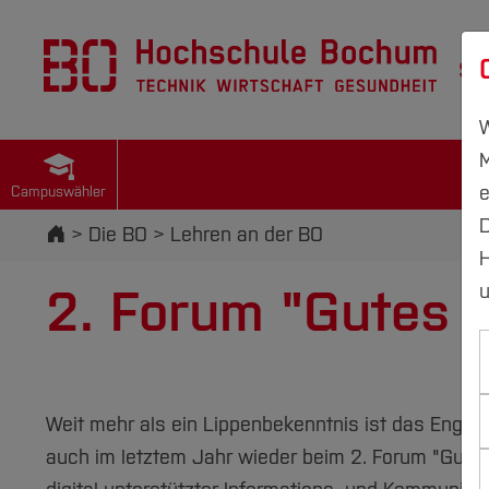
St
W
M
e
Campuswähler
D
Startseite
Die BO
Lehren an der BO
H
2. Forum "Gutes 
u
Weit mehr als ein Lippenbekenntnis ist das Enga
auch im letztem Jahr wieder beim 2. Forum "Gutes 