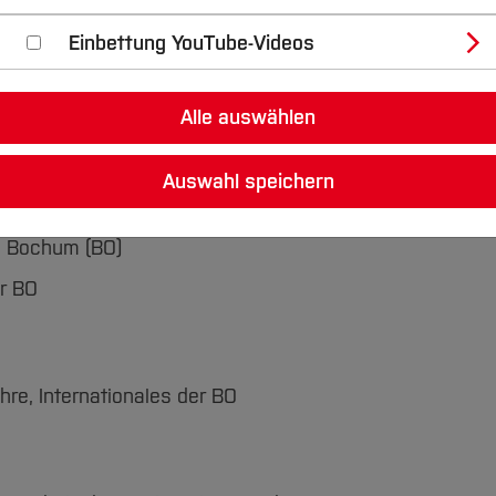
ionsmittel stand dort im Fokus.
Einbettung YouTube-Videos
Alle auswählen
Auswahl speichern
e Bochum (BO)
er BO
hre, Internationales der BO