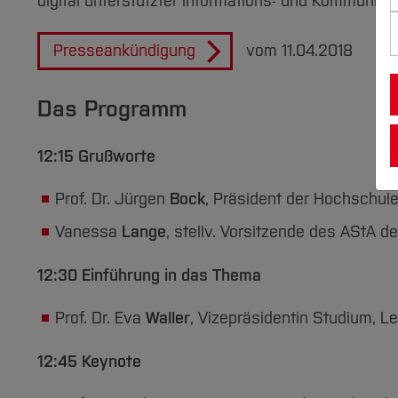
digital unterstützter Informations- und Kommunikat
Presseankündigung
vom 11.04.2018
Das Programm
12:15 Grußworte
Prof. Dr. Jürgen
Bock
, Präsident der Hochschul
Vanessa
Lange
, stellv. Vorsitzende des AStA d
12:30 Einführung in das Thema
Prof. Dr. Eva
Waller
, Vizepräsidentin Studium, Le
12:45 Keynote