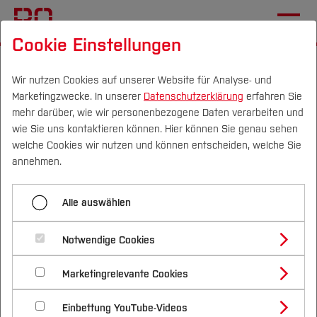
Cookie Einstellungen
Startseite
Studium
Vor dem Studium
Studienstart
Wir nutzen Cookies auf unserer Website für Analyse- und
Marketingzwecke. In unserer
Datenschutzerklärung
erfahren Sie
Menü aufklappen
mehr darüber, wie wir personenbezogene Daten verarbeiten und
wie Sie uns kontaktieren können. Hier können Sie genau sehen
Campus
Personen
DE
|
EN
Quicklinks
welche Cookies wir nutzen und können entscheiden, welche Sie
Gedanken machen
annehmen.
Studium
Studienstart
Interessen und Stärken herausfinden
Alle auswählen
Studienangebote
Informationen einholen
Forschung & Transfer
Notwendige Cookies
Vor dem Studium
Bachelorstudiengänge
Erfahrungen sammeln
Profil
Nachhaltigkeit
Masterstudiengänge
Marketingrelevante Cookies
Im Studium
Bewerben & Einschreiben
Entscheidung treffen
Beratung & Förderung
Forschungs- und Transferprofil
Schwerpunkte
Nachhaltigkeit studieren
Bewerbungsportal
International
Nach dem Studium
Studienbüros und Prüfungen
Einbettung YouTube-Videos
Schwerpunkte (FuT)
Förderinformation und Antragsberatung