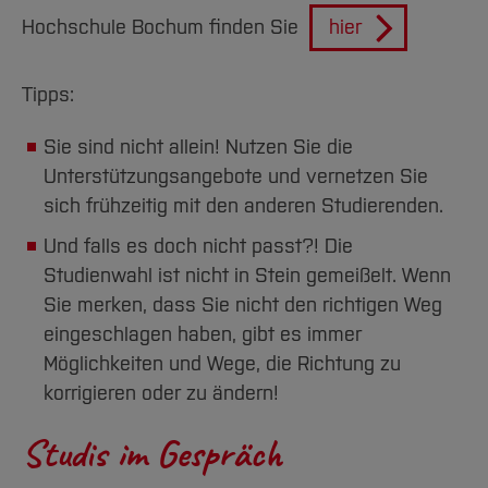
Team und Labore
Amtliche Bekanntmachungen
Studiengänge
Forschung und Projekte
Familiengerechte Hochschule
Aktuelles
Hochschulbibliothek
Hochschule Bochum finden Sie
hier
Arbeiten im FB G
Notfall-Infos
Studieninteressierte
International
Gleichstellung
Studium
Hochschulkommunikation
BO Shop
Team
Diskriminierungsfreie Hochschule
Fachgruppen
International Office
Tipps:
Service
Vertretungen
Forschung und Entwicklung
Medienzentrum
Sie sind nicht allein! Nutzen Sie die
Wahlen
International
qed-Stiftung
Unterstützungsangebote und vernetzen Sie
Team
Zentrale Studienberatung
sich frühzeitig mit den anderen Studierenden.
Service
Und falls es doch nicht passt?! Die
Studienwahl ist nicht in Stein gemeißelt. Wenn
Sie merken, dass Sie nicht den richtigen Weg
eingeschlagen haben, gibt es immer
Möglichkeiten und Wege, die Richtung zu
korrigieren oder zu ändern!
Studis im Gespräch