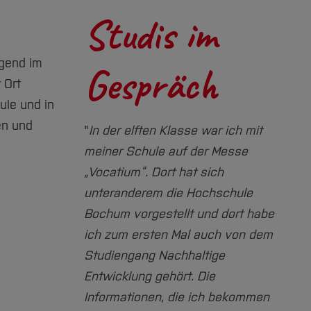
und in Velbert/Heiigenhaus
daher die Datenbank
Studis im
des
Hochschulkompass
–
mit der Studienberatung und
ein Angebot der
der
Studienfinanzierungs-
agend im
Gespräch
Hochschulrektorenkonferenz
und Stipendienberatung
 Ort
und wahrscheinlich die
mit den
Talentscouts
ule und in
ausführlichste Datenbank in
en und
Deutschland und das
mit der
Studienfachberatung
"
In der elften Klasse war ich mit
Angebot "
Check-U
" der
meiner Schule auf der Messe
Workshops/Veranstaltungen in
Agentur für Arbeit.
„Vocatium“. Dort hat sich
Bochum
Eine Übersicht über
unteranderem die Hochschule
Studienorientierung im
Bochum vorgestellt und dort habe
Infoveranstaltung „Studieren
Ruhrgebiet finden Sie
ich zum ersten Mal auch von dem
an der BO“
im
Handbuch
Studiengang Nachhaltige
Mein Tag an der
Studienorientierung Modell
Entwicklung gehört. Die
BO/
Praxistage
Ruhr
.
Informationen, die ich bekommen
Schnuppervorlesungsverzeichnis