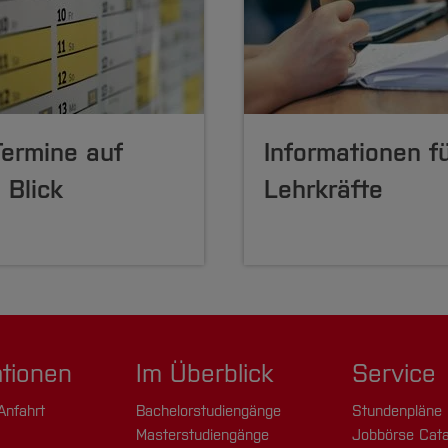
Termine auf
Informationen f
 Blick
Lehrkräfte
ationen
Im Überblick
Service
Anfahrt
Bachelorstudiengänge
Stundenpläne
Masterstudiengänge
Jobbörse Cata