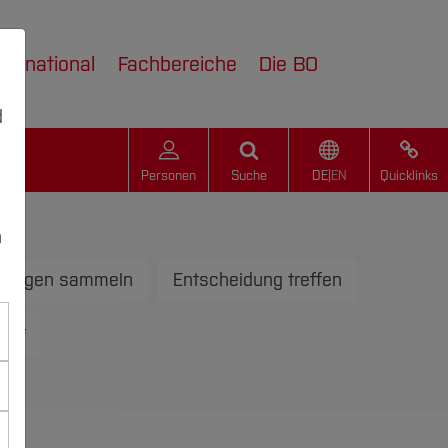
nternational
Fachbereiche
Die BO
d
Personen
Suche
DE
|
EN
Quicklinks
n
hrungen sammeln
Entscheidung treffen
tart