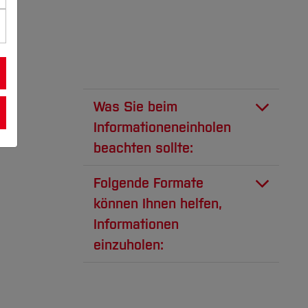
Was Sie beim
Informationeneinholen
beachten sollte:
Es gibt viele Portale im
Folgende Formate
Internet, die Übersichten von
können Ihnen helfen,
Studiengängen in ganz
Informationen
Deutschland bieten. Einige
einzuholen:
davon verfolgen
kommerzielle Interessen und
Gespräche
sind nicht immer ganz
Für den Campus in Bochum
objektiv. Wir empfehlen Ihnen