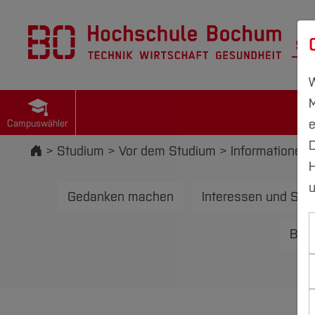
St
W
M
e
Campuswähler
D
Startseite
Studium
Vor dem Studium
Informationen 
H
u
Gedanken machen
Interessen und Stä
Bew