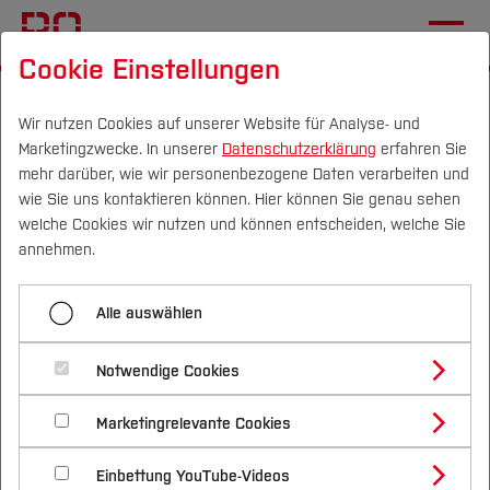
Cookie Einstellungen
Startseite
[...]
Profil
Einrichtungen (FuT)
THALESruhr
Veranstaltungen
Wir nutzen Cookies auf unserer Website für Analyse- und
Marketingzwecke. In unserer
Datenschutzerklärung
erfahren Sie
mehr darüber, wie wir personenbezogene Daten verarbeiten und
Anmeldung zum 2. Treffen
wie Sie uns kontaktieren können. Hier können Sie genau sehen
des THALESruhr
Campus
Personen
DE
|
EN
Quicklinks
welche Cookies wir nutzen und können entscheiden, welche Sie
annehmen.
Transformationsbeirates
Studium
am 20.06.2024 an der HS
Alle auswählen
Bochum
Studienangebote
Forschung & Transfer
Notwendige Cookies
Vor dem Studium
Bachelorstudiengänge
Profil
Nachhaltigkeit
Masterstudiengänge
Marketingrelevante Cookies
Im Studium
Bewerben & Einschreiben
Anmeldung Treffen THALESruhr
Beratung & Förderung
Forschungs- und Transferprofil
Schwerpunkte
Nachhaltigkeit studieren
Bewerbungsportal
International
Nach dem Studium
Studienbüros und Prüfungen
Einbettung YouTube-Videos
Schwerpunkte (FuT)
Förderinformation und Antragsberatung