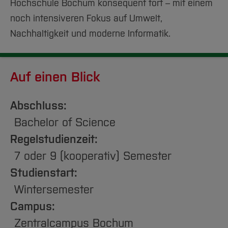
Team und Labore
Hochschule Bochum konsequent fort – mit einem
Amtliche Bekanntmachungen
Studiengänge
Forschung und Projekte
Familiengerechte Hochschule
Aktuelles
Hochschulbibliothek
Arbeiten im FB G
noch intensiveren Fokus auf Umwelt,
Notfall-Infos
Studieninteressierte
International
Gleichstellung
Studium
Hochschulkommunikation
Nachhaltigkeit und moderne Informatik.
BO Shop
Team
Diskriminierungsfreie Hochschule
Fachgruppen
International Office
Service
Vertretungen
Forschung und Entwicklung
Medienzentrum
Auf einen Blick
Wahlen
International
qed-Stiftung
Team
Zentrale Studienberatung
Abschluss:
Service
Bachelor of Science
Regelstudienzeit:
7 oder 9 (kooperativ) Semester
Studienstart:
Wintersemester
Campus:
Zentralcampus Bochum