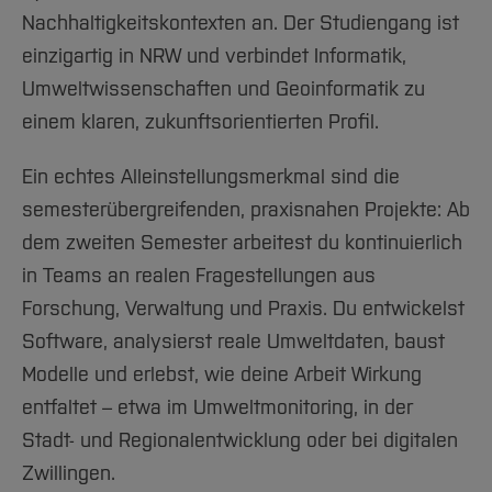
Nachhaltigkeitskontexten an. Der Studiengang ist
die
Rahmenordnungen für die
Digitale Zwillinge und Smart Cities
z.B. Geomatiker*in
einzigartig in NRW und verbindet Informatik,
Studiengänge
der Hochschule Bochum.
Klimaresilienz, Energiewende und
Umweltschutztechniker*in
Umweltwissenschaften und Geoinformatik zu
Verkehrswende
[Inhalt zuklappen]
Fachinformatiker*in
einem klaren, zukunftsorientierten Profil.
Umweltgesundheit, Nachhaltigkeit und
Energieberater*in
Ressourceneffizienz
Ein echtes Alleinstellungsmerkmal sind die
Fachkraft für Erneuerbare Energien)
semesterübergreifenden, praxisnahen Projekte: Ab
Lebenszyklusanalyse (LCA) und
Umweltbewertung
dem zweiten Semester arbeitest du kontinuierlich
Besondere Vorkenntnisse in Informatik sind
in Teams an realen Fragestellungen aus
hilfreich, aber
keine zwingende
Forschung, Verwaltung und Praxis. Du entwickelst
Umweltinformatik Module pro
Voraussetzung
. Motivation, Interesse an
Software, analysierst reale Umweltdaten, baust
Informatik und Umweltfragen sowie die
Semester erklärt
Modelle und erlebst, wie deine Arbeit Wirkung
Bereitschaft, sich mit mathematischen und
entfaltet – etwa im Umweltmonitoring, in der
Im Bachelorstudiengang Umweltinformatik
technischen Inhalten auseinanderzusetzen,
Stadt- und Regionalentwicklung oder bei digitalen
wirst du Schritt für Schritt an die fachlichen
sind entscheidend.
Zwillingen.
Inhalte herangeführt. Das Studium ist so