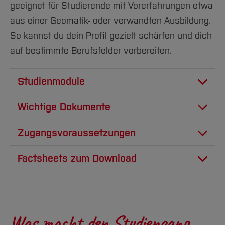
geeignet für Studierende mit Vorerfahrungen etwa
aus einer Geomatik- oder verwandten Ausbildung.
So kannst du dein Profil gezielt schärfen und dich
auf bestimmte Berufsfelder vorbereiten.
Studienmodule
Im Studium beschäftigst du dich
Wichtige Dokumente
unter anderem mit:
Das Modulhandbuch folgt.
Zugangsvoraussetzungen
Informatik & Software Engineering
Schulabschluss
Factsheets zum Download
PDF
798 KB
Programmierung, Algorithmen und
Fachhochschulreife (schulisch + praktisch)
Prüfungsordnung 2026 i.d.F. der
PDF
298 KB
Datenstrukturen
oder Abitur bzw. vergleichbarer
ersten Änderungsordnung
Umweltinformatik Klassisch Vollzeit
ausländischer Abschluss
Software Engineering und nachhaltiges
Was macht den Studiengang
Softwaredesign (Green Coding)
PDF
314 KB
PDF
311 KB