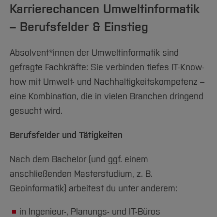
Karrierechancen Umweltinformatik
Vorkenntnissen – eine gemeinsame
informatische Basis entwickeln.
– Berufsfelder & Einstieg
Ab dem dritten Semester
wird das Studium
Absolvent*innen der Umweltinformatik sind
zunehmend anwendungsorientiert. Aufbauend
gefragte Fachkräfte: Sie verbinden tiefes IT-Know-
auf den Grundlagen vertiefst du deine
how mit Umwelt- und Nachhaltigkeitskompetenz –
Programmierkenntnisse, lernst Algorithmen
eine Kombination, die in vielen Branchen dringend
und Datenstrukturen kennen und beschäftigst
gesucht wird.
dich mit Umwelt- und
Geoinformationssystemen. Inhalte wie
Berufsfelder und Tätigkeiten
Geodatenmanagement, Fernerkundung und
Nach dem Bachelor (und ggf. einem
Geovisualisierung zeigen, wie Umwelt- und
anschließenden Masterstudium, z. B.
Geodaten erfasst, analysiert und verständlich
Geoinformatik) arbeitest du unter anderem:
aufbereitet werden. Gleichzeitig startest du
mit den ersten
semesterübergreifenden
in Ingenieur-, Planungs- und IT-Büros