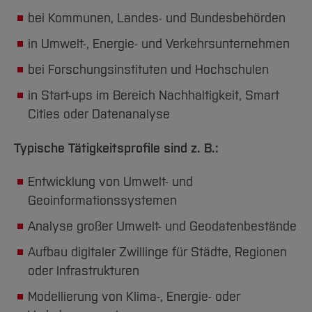
Umweltinformatik-Projekten
, in denen du das
bei Kommunen, Landes- und Bundesbehörden
Gelernte direkt praktisch anwendest.
in Umwelt-, Energie- und Verkehrsunternehmen
In den mittleren Semestern
stehen moderne
bei Forschungsinstituten und Hochschulen
Methoden und Zukunftsthemen im Fokus. Du
in Start-ups im Bereich Nachhaltigkeit, Smart
arbeitest mit Data Science, Maschinellem
Cities oder Datenanalyse
Lernen und Künstlicher Intelligenz, modellierst
und simulierst Umweltsysteme und
Typische Tätigkeitsprofile sind z. B.:
beschäftigst dich mit digitalen Zwillingen und
Entwicklung von Umwelt- und
Smart Cities. Ergänzt wird dies durch Module
Geoinformationssystemen
wie nachhaltiges Software Engineering und
Analyse großer Umwelt- und Geodatenbestände
Green Coding, in denen du lernst, Software
ressourcenschonend und verantwortungsvoll
Aufbau digitaler Zwillinge für Städte, Regionen
zu entwickeln. Die Projektarbeit begleitet dich
oder Infrastrukturen
weiterhin und orientiert sich an realen
Modellierung von Klima-, Energie- oder
Fragestellungen aus Praxis und Forschung.