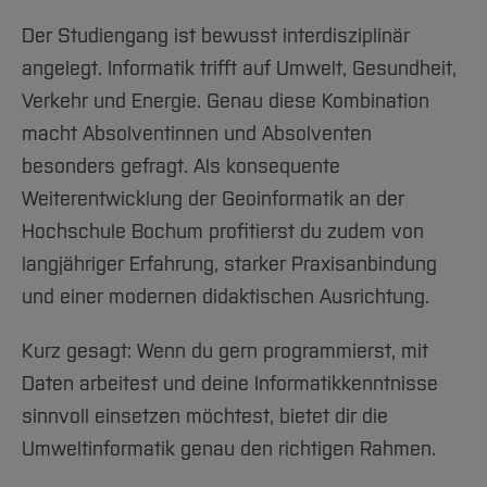
Internationale Studierende
aufgebaut, dass sich Grundlagen,
Der Studiengang ist bewusst interdisziplinär
Anwendungen und Projekte sinnvoll verzahnen
Ein zum Studium in Deutschland
angelegt. Informatik trifft auf Umwelt, Gesundheit,
und du dein Wissen kontinuierlich vertiefst.
anerkanntes Zeugnis
und nachgewiesene
Verkehr und Energie. Genau diese Kombination
Sprachkenntnisse
macht Absolventinnen und Absolventen
In den ersten beiden Semestern
legst du das
besonders gefragt. Als konsequente
Fundament für dein Studium. Du beschäftigst
[Inhalt zuklappen]
Weiterentwicklung der Geoinformatik an der
dich mit mathematischen Grundlagen und
Hochschule Bochum profitierst du zudem von
erhältst eine fundierte Einführung in die
langjähriger Erfahrung, starker Praxisanbindung
Informatik. Parallel dazu lernst du zentrale
und einer modernen didaktischen Ausrichtung.
Konzepte der Umweltinformatik kennen, zum
Beispiel im Modul
System Erde
, das
Kurz gesagt: Wenn du gern programmierst, mit
ökologische Zusammenhänge und
Daten arbeitest und deine Informatikkenntnisse
Umweltsysteme vermittelt. Erste
sinnvoll einsetzen möchtest, bietet dir die
Programmiermodule sorgen dafür, dass alle
Umweltinformatik genau den richtigen Rahmen.
Studierenden – unabhängig von ihren