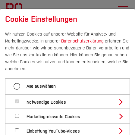
Cookie Einstellungen
Wir nutzen Cookies auf unserer Website für Analyse- und
Marketingzwecke. In unserer
Datenschutzerklärung
erfahren Sie
mehr darüber, wie wir personenbezogene Daten verarbeiten und
wie Sie uns kontaktieren können. Hier können Sie genau sehen
Campus
Personen
DE
|
EN
Quicklinks
welche Cookies wir nutzen und können entscheiden, welche Sie
annehmen.
©
Bildn
Studium
Alle auswählen
Bachelor of Science
Studienangebote
Forschung & Transfer
Umweltinformatik
Notwendige Cookies
Vor dem Studium
Bachelorstudiengänge
Profil
Nachhaltigkeit
Masterstudiengänge
Marketingrelevante Cookies
Im Studium
Bewerben & Einschreiben
Beratung & Förderung
Forschungs- und Transferprofil
Schwerpunkte
Umweltinformatik (B.Sc.) studieren – Informatik,
Nachhaltigkeit studieren
Bewerbungsportal
International
Nach dem Studium
Studienbüros und Prüfungen
Einbettung YouTube-Videos
Schwerpunkte (FuT)
Förderinformation und Antragsberatung