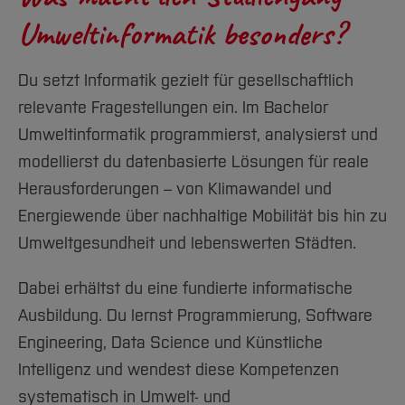
oder
Studienverlaufsplan UI
Umweltinformatik
Webtechnologien, IT-Sicherheit
Umweltinformatik besonders?
ausbildungsbegleitend
Eine als gleichwertig anerkannte
Maschinelles Lernen, Künstliche Intelligenz
PDF
347 KB
Zugangsberechtigung (
Studium ohne Abitur
und Data Science
Du setzt Informatik gezielt für gesellschaftlich
Studienverlaufsplan UI
PDF
368 KB
oder Fachhochschulreife
)
relevante Fragestellungen ein. Im Bachelor
ausbildungsbegleitend
Umweltinformatik Plus
Umweltinformatik & Umweltdaten
Umweltinformatik programmierst, analysierst und
Vorpraktikum
PDF
218 KB
modellierst du datenbasierte Lösungen für reale
Umwelt- und Geoinformationssysteme (GIS)
[Inhalt zuklappen]
Modulprüfungsübersicht UI
Kein Vorpraktikum erforderlich
Herausforderungen – von Klimawandel und
Erfassung, Management und Analyse von
Energiewende über nachhaltige Mobilität bis hin zu
Umweltdaten
PDF
64 KB
Auch mit einer
einschlägigen beruflichen
Umweltgesundheit und lebenswerten Städten.
Modulprüfungsübersicht UI
Qualifikation
ist der Einstieg möglich. Wenn du
Sensorik, Fernerkundung und
ausbildungsbegleitend
Erdbeobachtung
zum Beispiel eine Ausbildung im technischen,
Dabei erhältst du eine fundierte informatische
IT- oder umweltbezogenen Bereich
Ausbildung. Du lernst Programmierung, Software
Modellierung, Simulation und Bewertung von
abgeschlossen hast, kannst du unter
Umweltsystemen
Engineering, Data Science und Künstliche
Hinweis Rahmenordnung
bestimmten Voraussetzungen ebenfalls zum
Intelligenz und wendest diese Kompetenzen
Zukunftsthemen & Anwendungen
Studium zugelassen werden.
systematisch in Umwelt- und
Beachten Sie bitte auch