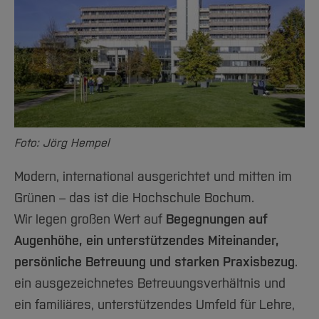
verfügst Du über einen Berufsabschluss und
deines dualen Studiums. So sparst du noch
einen Bachelor-Abschluss!
mehr Zeit.
[Inhalt zuklappen]
Vollzeit Plus wird im Studiengang
Umweltinformatik ausschließlich mit dem
Studienprofil Geoinformatik angeboten.
Foto: Jörg Hempel
Modern, international ausgerichtet und mitten im
Grünen – das ist die Hochschule Bochum.
Wir legen großen Wert auf
Begegnungen auf
Verlauf
Augenhöhe, ein unterstützendes Miteinander,
persönliche Betreuung und starken Praxisbezug
.
[Inhalt zuklappen]
ein ausgezeichnetes Betreuungsverhältnis und
ein familiäres, unterstützendes Umfeld für Lehre,