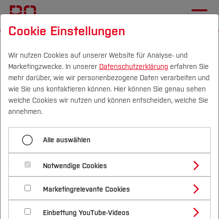
Cookie Einstellungen
Startseite
Studium
Vor dem Studium
Bewerben & Einschreiben
Wir nutzen Cookies auf unserer Website für Analyse- und
Marketingzwecke. In unserer
Datenschutzerklärung
erfahren Sie
Studium ohne Abitur
mehr darüber, wie wir personenbezogene Daten verarbeiten und
wie Sie uns kontaktieren können. Hier können Sie genau sehen
Campus
Personen
DE
|
EN
Quicklinks
welche Cookies wir nutzen und können entscheiden, welche Sie
Menü aufklappen
annehmen.
Studium
Start
Alle auswählen
Studienangebote
Studium ohne Abitur
Forschung & Transfer
Übersicht Studiengänge
Notwendige Cookies
Vor dem Studium
Bachelorstudiengänge
Bewerbungsportal
Profil
Nachhaltigkeit
Es gibt verschiedene Möglichkeiten des
Masterstudiengänge
Marketingrelevante Cookies
Im Studium
Bewerben & Einschreiben
Beratung & Förderung
Forschungs- und Transferprofil
Hochschulzugangs -
auch ohne Abitur oder
Unterlagen zur Einschreibung
Schwerpunkte
Nachhaltigkeit studieren
Bewerbungsportal
International
Nach dem Studium
Studienbüros und Prüfungen
Einbettung YouTube-Videos
Fachhochschulreife
:
Schwerpunkte (FuT)
Förderinformation und Antragsberatung