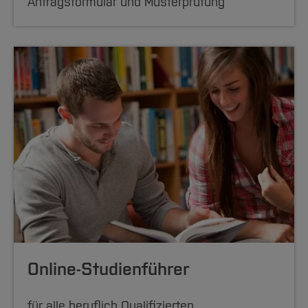
Antragsformular und Musterprüfung
eines jeden Jahres
Voraussetzungen zum Studium vorliegen. Sie
besteht aus den Teilen "Deutsch", "Englisch",
"Mathematik" (schriftliche Prüfungen) und
einem fachbezogenen Teil (mündliche Prüfung)
- die Inhalte orientieren sich an dem jeweiligen
Studiengang.
Beim Ablegen einer Zugangsprüfung gilt eine
spätere Zulassung zum Studium nur für die
Hochschule und nur für den Studiengang, an
[Inhalt zuklappen]
der und für den die Prüfung abgelegt wurde.
Ein Probestudium dauert i. d. R. ein Jahr, wobei
es i. d. R. dann als erfolgreich anzusehen ist,
Online-Studienführer
wenn pro Semester 20 Leistungspunkte (von
jeweils 30) nachgewiesen werden.
für alle beruflich Qualifizierten