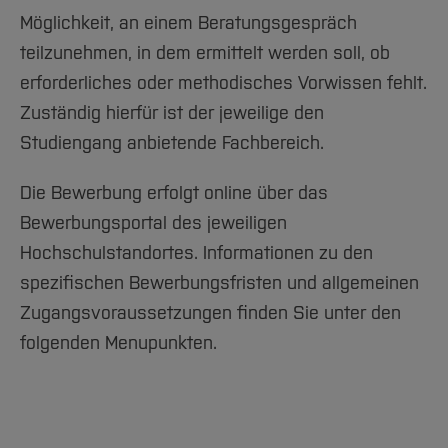
Team und Labore
Amtliche Bekanntmachungen
Studiengänge
Forschung und Projekte
Familiengerechte Hochschule
Aktuelles
Hochschulbibliothek
Möglichkeit, an einem Beratungsgespräch
Arbeiten im FB G
Notfall-Infos
Studieninteressierte
International
Gleichstellung
Studium
Hochschulkommunikation
teilzunehmen, in dem ermittelt werden soll, ob
BO Shop
Team
Diskriminierungsfreie Hochschule
erforderliches oder methodisches Vorwissen fehlt.
Fachgruppen
International Office
Zuständig hierfür ist der jeweilige den
Service
Vertretungen
Forschung und Entwicklung
Medienzentrum
Studiengang anbietende Fachbereich.
Wahlen
International
qed-Stiftung
Team
Zentrale Studienberatung
Die Bewerbung erfolgt online über das
Service
Bewerbungsportal des jeweiligen
Hochschulstandortes. Informationen zu den
spezifischen Bewerbungsfristen und allgemeinen
Zugangsvoraussetzungen finden Sie unter den
folgenden Menupunkten.